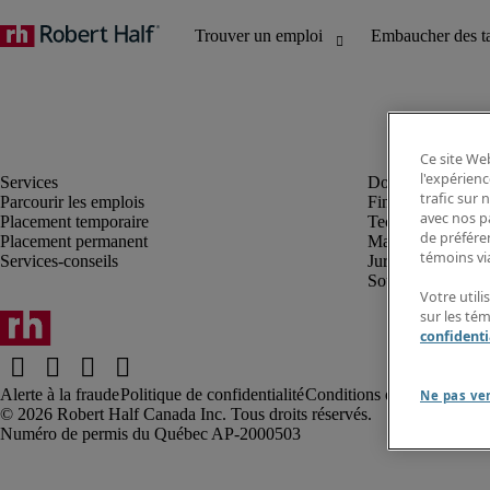
Ce site Web
l'expérienc
trafic sur
Parcourir les emplois
Finance et compta
avec nos p
Placement temporaire
Technologie
de préféren
Placement permanent
Marketing et créa
témoins via
Services-conseils
Juridique
Soutien administrat
Votre utili
sur les té
confidenti
Alerte à la fraude
Politique de confidentialité
Conditions d’utilisation
Rap
Ne pas ve
Robert Half Canada Inc. Tous droits réservés.
