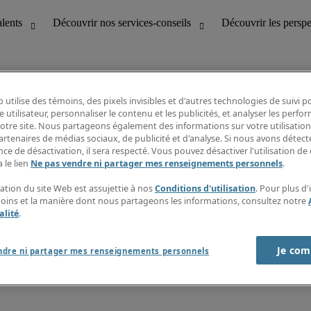
 utilise des témoins, des pixels invisibles et d'autres technologies de suivi 
e utilisateur, personnaliser le contenu et les publicités, et analyser les perfo
 notre site. Nous partageons également des informations sur votre utilisation
bilité
Découvrir les perspectives
artenaires de médias sociaux, de publicité et d'analyse. Si nous avons détect
Répertoire d’emplois
ce de désactivation, il sera respecté. Vous pouvez désactiver l'utilisation de 
tion
Guide salarial
 le lien
Ne pas vendre ni partager mes renseignements personnels
.
Rapports de temps
if et à la clientèle
S’abonner à l’infolettre
sation du site Web est assujettie à nos
Conditions d'utilisation
. Pour plus d
Contactez-nous
moins et la manière dont nous partageons les informations, consultez notre
alité
.
Je com
port sur l'esclavage moderne
ndre ni partager mes renseignements personnels