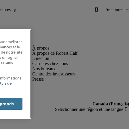
pour améliorer
rmances et le
 de notre site
À propos de Robert Half
é un signal
Direction
certains
Carrières chez nous
Nos bureaux
Centre des investisseurs
'informations
Presse
Avis de
prends