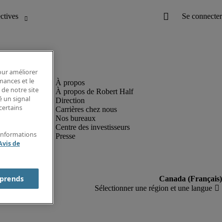
pour améliorer
rmances et le
 de notre site
À propos de Robert Half
é un signal
Direction
certains
Carrières chez nous
Nos bureaux
Centre des investisseurs
'informations
Presse
Avis de
prends