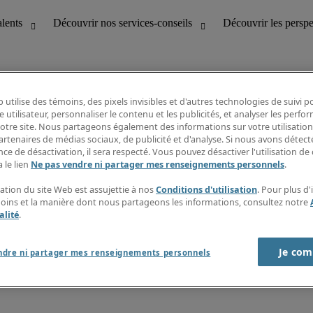
 utilise des témoins, des pixels invisibles et d'autres technologies de suivi 
e utilisateur, personnaliser le contenu et les publicités, et analyser les perfo
 notre site. Nous partageons également des informations sur votre utilisation
bilité
Découvrir les perspectives
artenaires de médias sociaux, de publicité et d'analyse. Si nous avons détect
Répertoire d’emplois
ce de désactivation, il sera respecté. Vous pouvez désactiver l'utilisation de 
tion
Guide salarial
 le lien
Ne pas vendre ni partager mes renseignements personnels
.
Rapports de temps
if et à la clientèle
S’abonner à l’infolettre
sation du site Web est assujettie à nos
Conditions d'utilisation
. Pour plus d
Contactez-nous
moins et la manière dont nous partageons les informations, consultez notre
alité
.
Je com
port sur l'esclavage moderne
ndre ni partager mes renseignements personnels