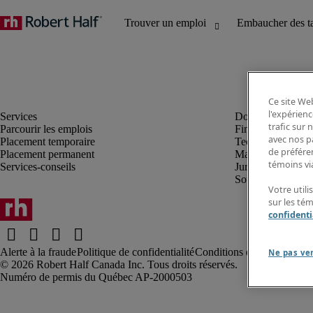
Ce site Web
l'expérienc
trafic sur
Parcourir les emplois
Finance et compta
avec nos p
Placement temporaire
Technologie
de préféren
Placement permanent
Marketing et créa
témoins via
Services-conseils
Juridique
Soutien administrat
Votre utili
sur les té
confidenti
Alerte à la fraude
Politique de confidentialité
Conditions d’utilisation
Rap
Ne pas ve
Robert Half Canada Inc. Tous droits réservés.
