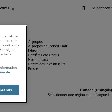
pour améliorer
rmances et le
 de notre site
À propos de Robert Half
é un signal
Direction
certains
Carrières chez nous
Nos bureaux
Centre des investisseurs
'informations
Presse
Avis de
prends