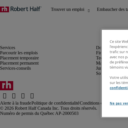
Ce site Web
l'expérienc
trafic sur
Parcourir les emplois
Finance et compta
avec nos p
Placement temporaire
Technologie
de préféren
Placement permanent
Marketing et créa
témoins via
Services-conseils
Juridique
Soutien administrat
Votre utili
sur les té
confidenti
Alerte à la fraude
Politique de confidentialité
Conditions d’utilisation
Rap
Ne pas ve
Robert Half Canada Inc. Tous droits réservés.
