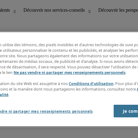
 utilise des témoins, des pixels invisibles et d'autres technologies de suivi 
e utilisateur, personnaliser le contenu et les publicités, et analyser les perfo
 notre site. Nous partageons également des informations sur votre utilisation
bilité
Découvrir les perspectives
artenaires de médias sociaux, de publicité et d'analyse. Si nous avons détect
Répertoire d’emplois
ce de désactivation, il sera respecté. Vous pouvez désactiver l'utilisation de 
tion
Guide salarial
 le lien
Ne pas vendre ni partager mes renseignements personnels
.
Rapports de temps
if et à la clientèle
S’abonner à l’infolettre
sation du site Web est assujettie à nos
Conditions d'utilisation
. Pour plus d
Contactez-nous
moins et la manière dont nous partageons les informations, consultez notre
alité
.
Je com
port sur l'esclavage moderne
ndre ni partager mes renseignements personnels