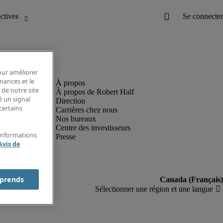
pour améliorer
rmances et le
 de notre site
À propos de Robert Half
é un signal
Direction
certains
Carrières chez nous
Nos bureaux
Centre des investisseurs
'informations
Presse
Avis de
prends