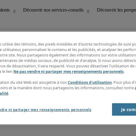
 utilise des témoins, des pixels invisibles et d'autres technologies de suivi 
e utilisateur, personnaliser le contenu et les publicités, et analyser les perfo
 notre site. Nous partageons également des informations sur votre utilisation
bilité
Découvrir les perspectives
artenaires de médias sociaux, de publicité et d'analyse. Si nous avons détect
Répertoire d’emplois
ce de désactivation, il sera respecté. Vous pouvez désactiver l'utilisation de 
tion
Guide salarial
 le lien
Ne pas vendre ni partager mes renseignements personnels
.
Rapports de temps
if et à la clientèle
S’abonner à l’infolettre
sation du site Web est assujettie à nos
Conditions d'utilisation
. Pour plus d
Contactez-nous
moins et la manière dont nous partageons les informations, consultez notre
alité
.
Je com
port sur l'esclavage moderne
ndre ni partager mes renseignements personnels