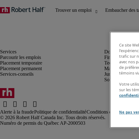
Ce site Web
l'expérienc
trafic sur
Parcourir les emplois
Finance et compta
avec nos p
Placement temporaire
Technologie
de préféren
Placement permanent
Marketing et créa
témoins via
Services-conseils
Juridique
Soutien administrat
Votre utili
sur les té
confidenti
Alerte à la fraude
Politique de confidentialité
Conditions d’utilisation
Rap
Ne pas ve
Robert Half Canada Inc. Tous droits réservés.
