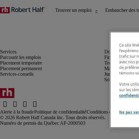
Ce site Web
l'expérienc
trafic sur
Parcourir les emplois
Finance et compta
avec nos p
Placement temporaire
Technologie
de préféren
Placement permanent
Marketing et créa
témoins via
Services-conseils
Juridique
Soutien administrat
Votre utili
sur les té
confidenti
Alerte à la fraude
Politique de confidentialité
Conditions d’utilisation
Rap
Ne pas ve
Robert Half Canada Inc. Tous droits réservés.
