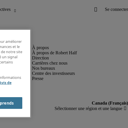
pour améliorer
rmances et le
 de notre site
À propos de Robert Half
é un signal
Direction
certains
Carrières chez nous
Nos bureaux
Centre des investisseurs
'informations
Presse
Avis de
prends