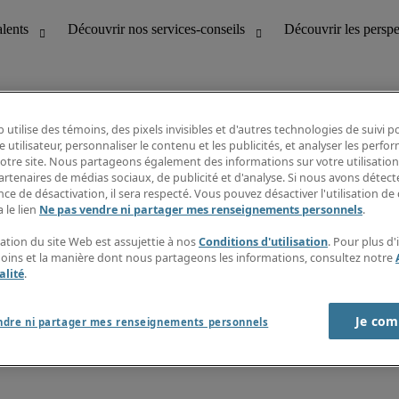
 utilise des témoins, des pixels invisibles et d'autres technologies de suivi 
e utilisateur, personnaliser le contenu et les publicités, et analyser les perfo
 notre site. Nous partageons également des informations sur votre utilisation
bilité
Découvrir les perspectives
artenaires de médias sociaux, de publicité et d'analyse. Si nous avons détect
Répertoire d’emplois
ce de désactivation, il sera respecté. Vous pouvez désactiver l'utilisation de 
tion
Guide salarial
 le lien
Ne pas vendre ni partager mes renseignements personnels
.
Rapports de temps
if et à la clientèle
S’abonner à l’infolettre
sation du site Web est assujettie à nos
Conditions d'utilisation
. Pour plus d
Contactez-nous
moins et la manière dont nous partageons les informations, consultez notre
alité
.
Je com
port sur l'esclavage moderne
ndre ni partager mes renseignements personnels