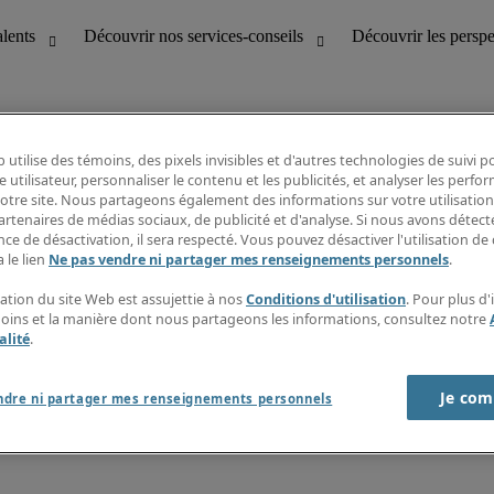
 utilise des témoins, des pixels invisibles et d'autres technologies de suivi 
e utilisateur, personnaliser le contenu et les publicités, et analyser les perfo
 notre site. Nous partageons également des informations sur votre utilisation
bilité
Découvrir les perspectives
artenaires de médias sociaux, de publicité et d'analyse. Si nous avons détect
Répertoire d’emplois
ce de désactivation, il sera respecté. Vous pouvez désactiver l'utilisation de 
tion
Guide salarial
 le lien
Ne pas vendre ni partager mes renseignements personnels
.
Rapports de temps
if et à la clientèle
S’abonner à l’infolettre
sation du site Web est assujettie à nos
Conditions d'utilisation
. Pour plus d
Contactez-nous
moins et la manière dont nous partageons les informations, consultez notre
alité
.
Je com
port sur l'esclavage moderne
ndre ni partager mes renseignements personnels