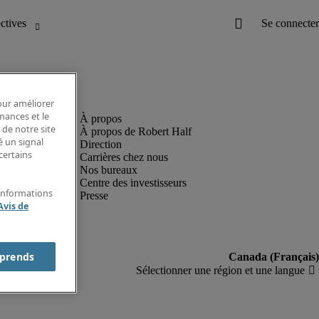
pour améliorer
rmances et le
 de notre site
À propos de Robert Half
é un signal
Direction
certains
Carrières chez nous
Nos bureaux
Centre des investisseurs
'informations
Presse
Avis de
prends