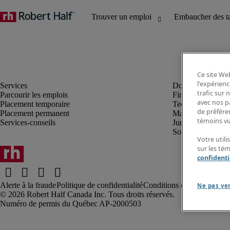
Ce site Web
l'expérienc
trafic sur
Parcourir les emplois
Finance et compta
avec nos p
Placement temporaire
Technologie
de préféren
Placement permanent
Marketing et créa
témoins via
Services-conseils
Juridique
Soutien administrat
Votre utili
sur les té
confidenti
Alerte à la fraude
Politique de confidentialité
Conditions d’utilisation
Rap
Ne pas ve
Robert Half Canada Inc. Tous droits réservés.
