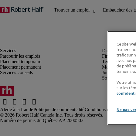
Ce site Web
l'expérienc
trafic sur
Parcourir les emplois
Finance et compta
avec nos p
Placement temporaire
Technologie
de préféren
Placement permanent
Marketing et créa
témoins via
Services-conseils
Juridique
Soutien administrat
Votre utili
sur les té
confidenti
Alerte à la fraude
Politique de confidentialité
Conditions d’utilisation
Rap
Ne pas ve
Robert Half Canada Inc. Tous droits réservés.
