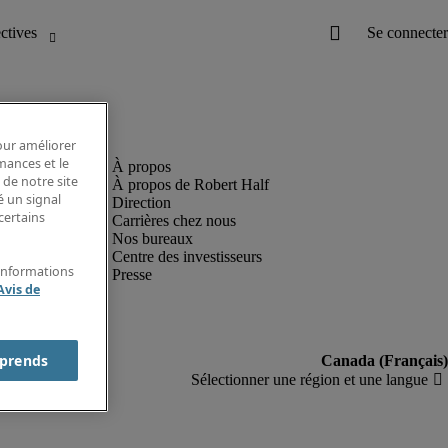
pour améliorer
rmances et le
 de notre site
À propos de Robert Half
é un signal
Direction
certains
Carrières chez nous
Nos bureaux
Centre des investisseurs
'informations
Presse
Avis de
prends