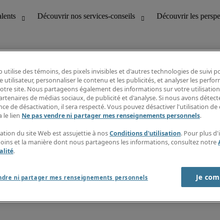
 utilise des témoins, des pixels invisibles et d'autres technologies de suivi 
e utilisateur, personnaliser le contenu et les publicités, et analyser les perfo
 notre site. Nous partageons également des informations sur votre utilisation
bilité
Découvrir les perspectives
artenaires de médias sociaux, de publicité et d'analyse. Si nous avons détect
Répertoire d’emplois
ce de désactivation, il sera respecté. Vous pouvez désactiver l'utilisation de 
tion
Guide salarial
 le lien
Ne pas vendre ni partager mes renseignements personnels
.
Rapports de temps
if et à la clientèle
S’abonner à l’infolettre
sation du site Web est assujettie à nos
Conditions d'utilisation
. Pour plus d
Contactez-nous
moins et la manière dont nous partageons les informations, consultez notre
alité
.
Je com
port sur l'esclavage moderne
ndre ni partager mes renseignements personnels