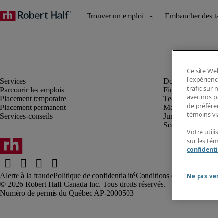
Ce site Web
l'expérienc
trafic sur
Parcourir les emplois
Finance et compta
avec nos p
Placement temporaire
Technologie
de préféren
Placement permanent
Marketing et créa
témoins via
Services-conseils
Juridique
Soutien administrat
Votre utili
sur les té
confidenti
Alerte à la fraude
Politique de confidentialité
Conditions d’utilisation
Rap
Ne pas ve
Robert Half Canada Inc. Tous droits réservés.
