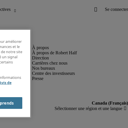
pour améliorer
rmances et le
 de notre site
À propos de Robert Half
é un signal
Direction
certains
Carrières chez nous
Nos bureaux
Centre des investisseurs
'informations
Presse
Avis de
prends