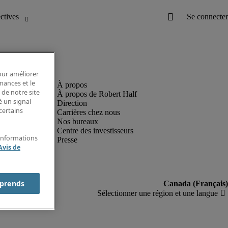
pour améliorer
rmances et le
 de notre site
À propos de Robert Half
é un signal
Direction
certains
Carrières chez nous
Nos bureaux
Centre des investisseurs
'informations
Presse
Avis de
prends