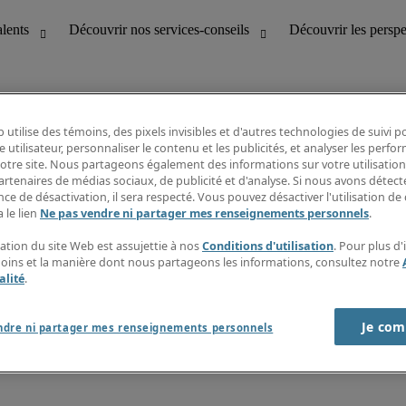
 utilise des témoins, des pixels invisibles et d'autres technologies de suivi 
e utilisateur, personnaliser le contenu et les publicités, et analyser les perfo
 notre site. Nous partageons également des informations sur votre utilisation
bilité
Découvrir les perspectives
artenaires de médias sociaux, de publicité et d'analyse. Si nous avons détect
Répertoire d’emplois
ce de désactivation, il sera respecté. Vous pouvez désactiver l'utilisation de 
tion
Guide salarial
 le lien
Ne pas vendre ni partager mes renseignements personnels
.
Rapports de temps
if et à la clientèle
S’abonner à l’infolettre
sation du site Web est assujettie à nos
Conditions d'utilisation
. Pour plus d
Contactez-nous
moins et la manière dont nous partageons les informations, consultez notre
alité
.
Je com
port sur l'esclavage moderne
ndre ni partager mes renseignements personnels