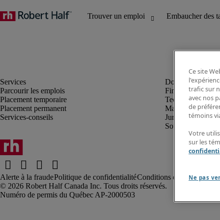
Ce site Web
l'expérienc
trafic sur
Parcourir les emplois
Finance et compta
avec nos p
Placement temporaire
Technologie
de préféren
Placement permanent
Marketing et créa
témoins via
Services-conseils
Juridique
Soutien administrat
Votre utili
sur les té
confidenti
Alerte à la fraude
Politique de confidentialité
Conditions d’utilisation
Rap
Ne pas ve
Robert Half Canada Inc. Tous droits réservés.
