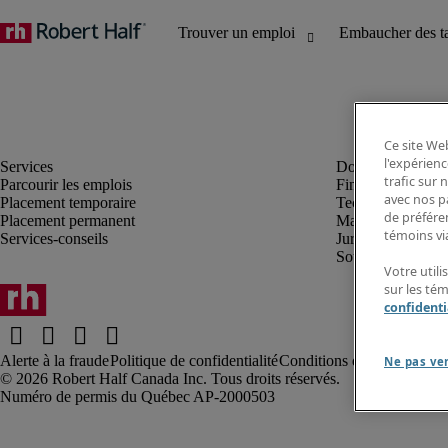
Ce site Web
l'expérienc
trafic sur
Parcourir les emplois
Finance et compta
avec nos p
Placement temporaire
Technologie
de préféren
Placement permanent
Marketing et créa
témoins via
Services-conseils
Juridique
Soutien administrat
Votre utili
sur les té
confidenti
Alerte à la fraude
Politique de confidentialité
Conditions d’utilisation
Rap
Ne pas ve
Robert Half Canada Inc. Tous droits réservés.
