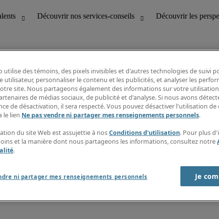
 utilise des témoins, des pixels invisibles et d'autres technologies de suivi 
e utilisateur, personnaliser le contenu et les publicités, et analyser les perfo
 notre site. Nous partageons également des informations sur votre utilisation
bilité
Découvrir les perspectives
artenaires de médias sociaux, de publicité et d'analyse. Si nous avons détect
Répertoire d’emplois
ce de désactivation, il sera respecté. Vous pouvez désactiver l'utilisation de 
tion
Guide salarial
 le lien
Ne pas vendre ni partager mes renseignements personnels
.
Rapports de temps
if et à la clientèle
S’abonner à l’infolettre
sation du site Web est assujettie à nos
Conditions d'utilisation
. Pour plus d
Contactez-nous
moins et la manière dont nous partageons les informations, consultez notre
alité
.
Je com
port sur l'esclavage moderne
ndre ni partager mes renseignements personnels