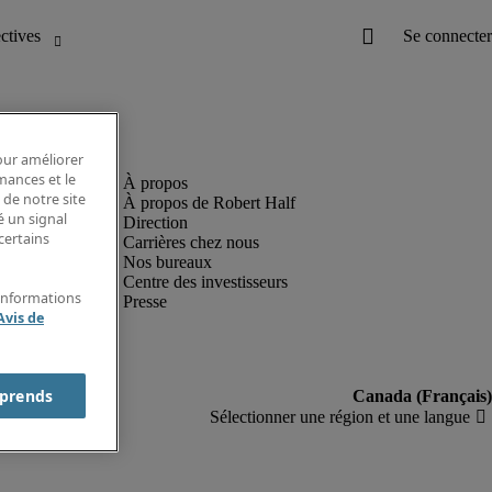
pour améliorer
rmances et le
 de notre site
À propos de Robert Half
é un signal
Direction
certains
Carrières chez nous
Nos bureaux
Centre des investisseurs
'informations
Presse
Avis de
prends