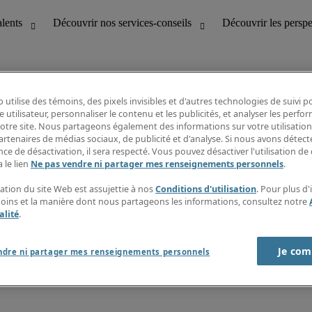
 utilise des témoins, des pixels invisibles et d'autres technologies de suivi 
e utilisateur, personnaliser le contenu et les publicités, et analyser les perfo
 notre site. Nous partageons également des informations sur votre utilisation
bilité
Découvrir les perspectives
artenaires de médias sociaux, de publicité et d'analyse. Si nous avons détect
Répertoire d’emplois
ce de désactivation, il sera respecté. Vous pouvez désactiver l'utilisation de 
tion
Guide salarial
 le lien
Ne pas vendre ni partager mes renseignements personnels
.
Rapports de temps
if et à la clientèle
S’abonner à l’infolettre
sation du site Web est assujettie à nos
Conditions d'utilisation
. Pour plus d
Contactez-nous
moins et la manière dont nous partageons les informations, consultez notre
alité
.
Je com
port sur l'esclavage moderne
ndre ni partager mes renseignements personnels