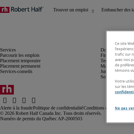
Ce site Web
l'expérienc
trafic sur
Parcourir les emplois
Finance et compta
avec nos p
Placement temporaire
Technologie
de préféren
Placement permanent
Marketing et créa
témoins via
Services-conseils
Juridique
Soutien administrat
Votre utili
sur les té
confidenti
Alerte à la fraude
Politique de confidentialité
Conditions d’utilisation
Rap
Ne pas ve
Robert Half Canada Inc. Tous droits réservés.
