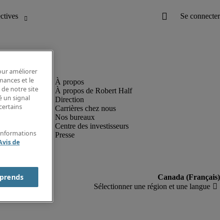
pour améliorer
rmances et le
 de notre site
À propos de Robert Half
é un signal
Direction
certains
Carrières chez nous
Nos bureaux
Centre des investisseurs
'informations
Presse
Avis de
prends