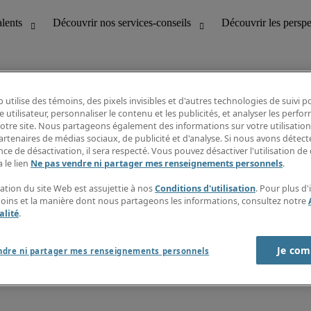
 utilise des témoins, des pixels invisibles et d'autres technologies de suivi 
e utilisateur, personnaliser le contenu et les publicités, et analyser les perfo
 notre site. Nous partageons également des informations sur votre utilisation
bilité
Découvrir les perspectives
artenaires de médias sociaux, de publicité et d'analyse. Si nous avons détect
Répertoire d’emplois
ce de désactivation, il sera respecté. Vous pouvez désactiver l'utilisation de 
tion
Guide salarial
 le lien
Ne pas vendre ni partager mes renseignements personnels
.
Rapports de temps
if et à la clientèle
S’abonner à l’infolettre
sation du site Web est assujettie à nos
Conditions d'utilisation
. Pour plus d
Contactez-nous
moins et la manière dont nous partageons les informations, consultez notre
alité
.
Je com
port sur l'esclavage moderne
ndre ni partager mes renseignements personnels