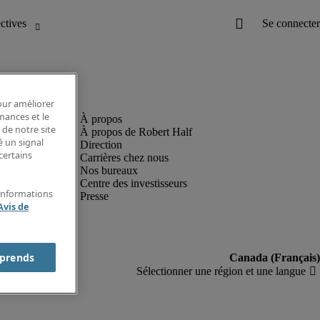
pour améliorer
rmances et le
 de notre site
À propos de Robert Half
é un signal
Direction
certains
Carrières chez nous
Nos bureaux
Centre des investisseurs
'informations
Presse
Avis de
prends