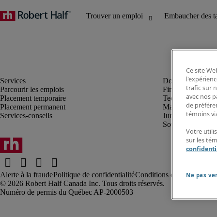
Ce site Web
l'expérienc
trafic sur
Parcourir les emplois
Finance et compta
avec nos p
Placement temporaire
Technologie
de préféren
Placement permanent
Marketing et créa
témoins via
Services-conseils
Juridique
Soutien administrat
Votre utili
sur les té
confidenti
Alerte à la fraude
Politique de confidentialité
Conditions d’utilisation
Rap
Ne pas ve
Robert Half Canada Inc. Tous droits réservés.
