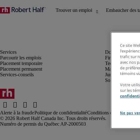
Ce site Web
l'expérienc
trafic sur
Parcourir les emplois
Finance et compta
avec nos p
Placement temporaire
Technologie
de préféren
Placement permanent
Marketing et créa
témoins via
Services-conseils
Juridique
Soutien administrat
Votre utili
sur les té
confidenti
Alerte à la fraude
Politique de confidentialité
Conditions d’utilisation
Rap
Ne pas ve
Robert Half Canada Inc. Tous droits réservés.
