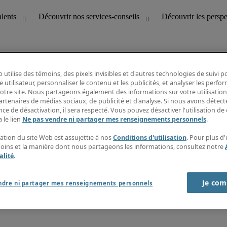
 utilise des témoins, des pixels invisibles et d'autres technologies de suivi 
e utilisateur, personnaliser le contenu et les publicités, et analyser les perfo
 notre site. Nous partageons également des informations sur votre utilisation
bilité
Découvrir les perspectives
artenaires de médias sociaux, de publicité et d'analyse. Si nous avons détect
Répertoire d’emplois
ce de désactivation, il sera respecté. Vous pouvez désactiver l'utilisation de 
tion
Guide salarial
 le lien
Ne pas vendre ni partager mes renseignements personnels
.
Rapports de temps
if et à la clientèle
S’abonner à l’infolettre
sation du site Web est assujettie à nos
Conditions d'utilisation
. Pour plus d
Contactez-nous
moins et la manière dont nous partageons les informations, consultez notre
alité
.
Je com
port sur l'esclavage moderne
ndre ni partager mes renseignements personnels