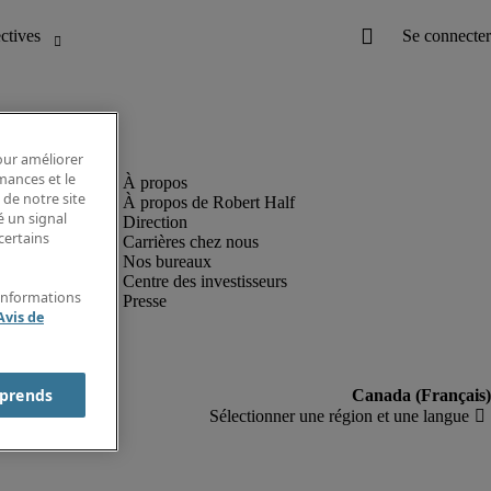
pour améliorer
rmances et le
 de notre site
À propos de Robert Half
é un signal
Direction
certains
Carrières chez nous
Nos bureaux
Centre des investisseurs
'informations
Presse
Avis de
prends