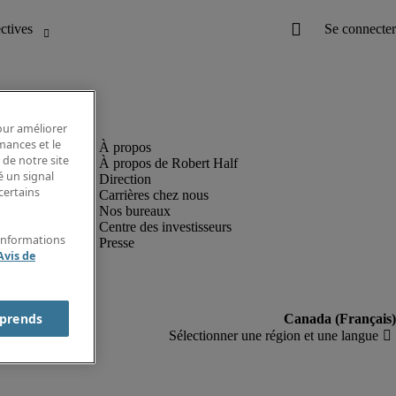
pour améliorer
rmances et le
 de notre site
À propos de Robert Half
é un signal
Direction
certains
Carrières chez nous
Nos bureaux
Centre des investisseurs
'informations
Presse
Avis de
prends