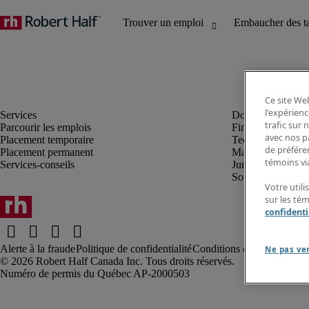
Ce site Web
l'expérienc
trafic sur
Parcourir les emplois
Finance et compta
avec nos p
Placement temporaire
Technologie
de préféren
Placement permanent
Marketing et créa
témoins via
Services-conseils
Juridique
Soutien administrat
Votre utili
sur les té
confidenti
Alerte à la fraude
Politique de confidentialité
Conditions d’utilisation
Rap
Ne pas ve
Robert Half Canada Inc. Tous droits réservés.
