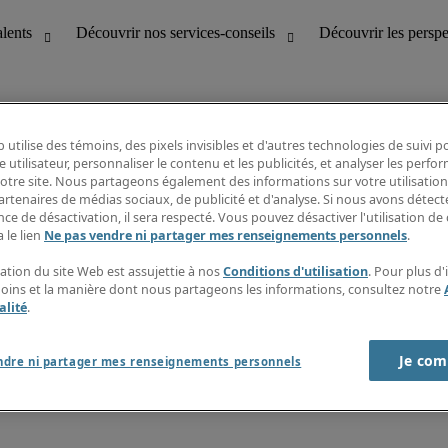
 utilise des témoins, des pixels invisibles et d'autres technologies de suivi 
e utilisateur, personnaliser le contenu et les publicités, et analyser les perfo
 notre site. Nous partageons également des informations sur votre utilisation
bilité
Découvrir les perspectives
artenaires de médias sociaux, de publicité et d'analyse. Si nous avons détect
Répertoire d’emplois
ce de désactivation, il sera respecté. Vous pouvez désactiver l'utilisation de 
tion
Guide salarial
 le lien
Ne pas vendre ni partager mes renseignements personnels
.
Rapports de temps
if et à la clientèle
S’abonner à l’infolettre
sation du site Web est assujettie à nos
Conditions d'utilisation
. Pour plus d
Contactez-nous
moins et la manière dont nous partageons les informations, consultez notre
alité
.
Je com
port sur l'esclavage moderne
ndre ni partager mes renseignements personnels