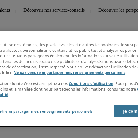
 utilise des témoins, des pixels invisibles et d'autres technologies de suivi 
e utilisateur, personnaliser le contenu et les publicités, et analyser les perfo
 notre site. Nous partageons également des informations sur votre utilisation
bilité
Découvrir les perspectives
artenaires de médias sociaux, de publicité et d'analyse. Si nous avons détect
Répertoire d’emplois
ce de désactivation, il sera respecté. Vous pouvez désactiver l'utilisation de 
tion
Guide salarial
 le lien
Ne pas vendre ni partager mes renseignements personnels
.
Rapports de temps
if et à la clientèle
S’abonner à l’infolettre
sation du site Web est assujettie à nos
Conditions d'utilisation
. Pour plus d
Contactez-nous
moins et la manière dont nous partageons les informations, consultez notre
alité
.
Je com
port sur l'esclavage moderne
ndre ni partager mes renseignements personnels