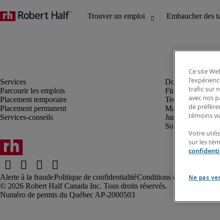
Ce site Web
l'expérienc
trafic sur
Parcourir les emplois
Finance et compta
avec nos p
Placement temporaire
Technologie
de préféren
Placement permanent
Marketing et créa
témoins via
Services-conseils
Juridique
Soutien administrat
Votre utili
sur les té
confidenti
Alerte à la fraude
Politique de confidentialité
Conditions d’utilisation
Rap
Ne pas ve
Robert Half Canada Inc. Tous droits réservés.
