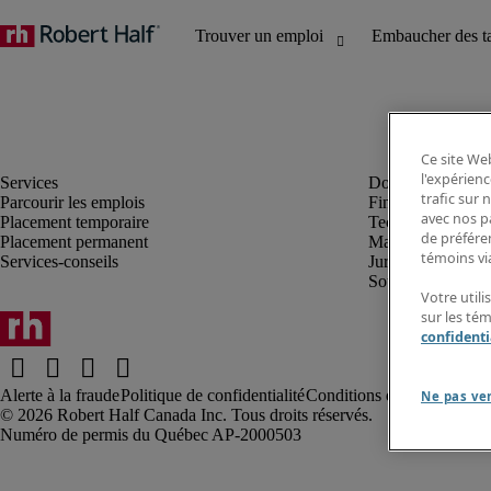
Ce site Web
l'expérienc
trafic sur
Parcourir les emplois
Finance et compta
avec nos p
Placement temporaire
Technologie
de préféren
Placement permanent
Marketing et créa
témoins via
Services-conseils
Juridique
Soutien administrat
Votre utili
sur les té
confidenti
Alerte à la fraude
Politique de confidentialité
Conditions d’utilisation
Rap
Ne pas ve
Robert Half Canada Inc. Tous droits réservés.
