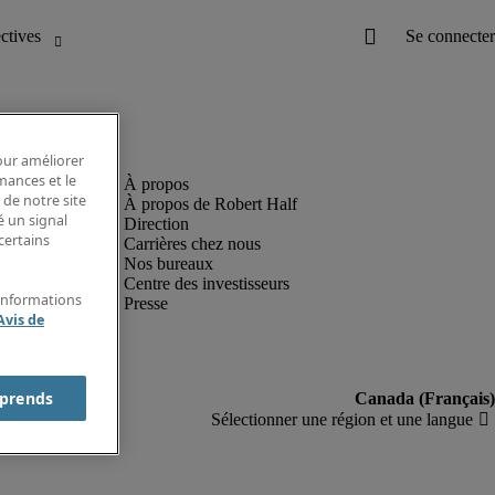
pour améliorer
rmances et le
 de notre site
À propos de Robert Half
é un signal
Direction
certains
Carrières chez nous
Nos bureaux
Centre des investisseurs
'informations
Presse
Avis de
prends