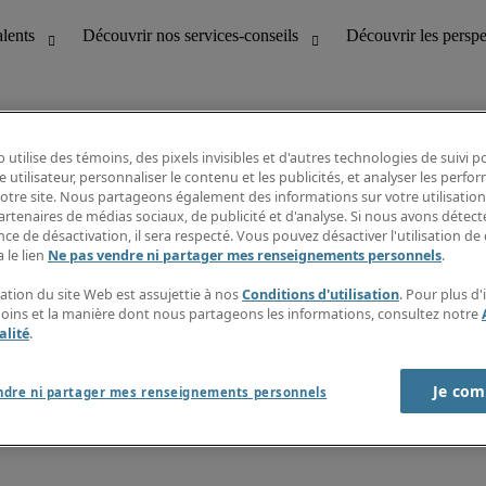
 utilise des témoins, des pixels invisibles et d'autres technologies de suivi 
e utilisateur, personnaliser le contenu et les publicités, et analyser les perfo
 notre site. Nous partageons également des informations sur votre utilisation
bilité
Découvrir les perspectives
artenaires de médias sociaux, de publicité et d'analyse. Si nous avons détect
Répertoire d’emplois
ce de désactivation, il sera respecté. Vous pouvez désactiver l'utilisation de 
tion
Guide salarial
 le lien
Ne pas vendre ni partager mes renseignements personnels
.
Rapports de temps
if et à la clientèle
S’abonner à l’infolettre
sation du site Web est assujettie à nos
Conditions d'utilisation
. Pour plus d
Contactez-nous
moins et la manière dont nous partageons les informations, consultez notre
alité
.
Je com
port sur l'esclavage moderne
ndre ni partager mes renseignements personnels