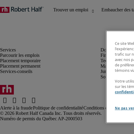
Ce site Web
l'expérienc
trafic sur
Parcourir les emplois
Finance et compta
avec nos p
Placement temporaire
Technologie
de préféren
Placement permanent
Marketing et créa
témoins via
Services-conseils
Juridique
Soutien administrat
Votre utili
sur les té
confidenti
Alerte à la fraude
Politique de confidentialité
Conditions d’utilisation
Rap
Ne pas ve
Robert Half Canada Inc. Tous droits réservés.
