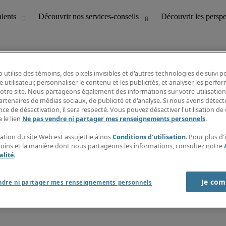
 utilise des témoins, des pixels invisibles et d'autres technologies de suivi 
e utilisateur, personnaliser le contenu et les publicités, et analyser les perfo
 notre site. Nous partageons également des informations sur votre utilisation
bilité
Découvrir les perspectives
artenaires de médias sociaux, de publicité et d'analyse. Si nous avons détect
Répertoire d’emplois
ce de désactivation, il sera respecté. Vous pouvez désactiver l'utilisation de 
tion
Guide salarial
 le lien
Ne pas vendre ni partager mes renseignements personnels
.
Rapports de temps
if et à la clientèle
S’abonner à l’infolettre
sation du site Web est assujettie à nos
Conditions d'utilisation
. Pour plus d
Contactez-nous
moins et la manière dont nous partageons les informations, consultez notre
alité
.
Je com
port sur l'esclavage moderne
ndre ni partager mes renseignements personnels