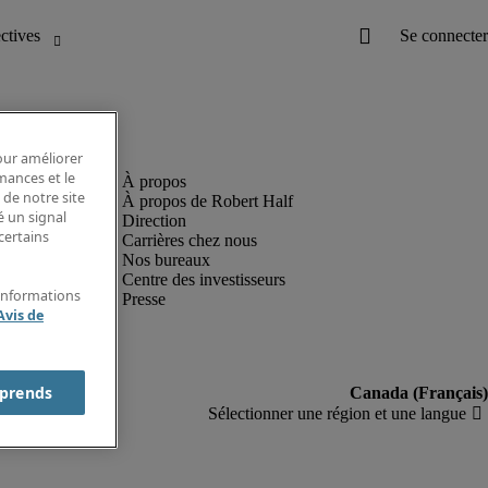
pour améliorer
rmances et le
 de notre site
À propos de Robert Half
é un signal
Direction
certains
Carrières chez nous
Nos bureaux
Centre des investisseurs
'informations
Presse
Avis de
prends