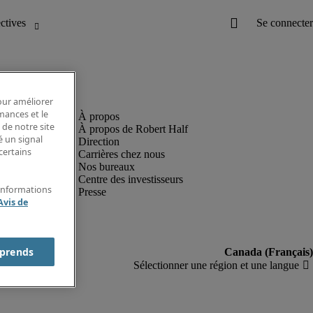
pour améliorer
rmances et le
 de notre site
À propos de Robert Half
é un signal
Direction
certains
Carrières chez nous
Nos bureaux
Centre des investisseurs
'informations
Presse
Avis de
prends