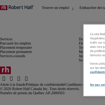
Ce site Web
l'expérienc
trafic sur
Parcourir les emplois
Finance et compta
avec nos p
Placement temporaire
Technologie
de préféren
Placement permanent
Marketing et créa
témoins via
Services-conseils
Juridique
Soutien administrat
Votre utili
sur les té
confidenti
Alerte à la fraude
Politique de confidentialité
Conditions d’utilisation
Rap
Ne pas ve
Robert Half Canada Inc. Tous droits réservés.
