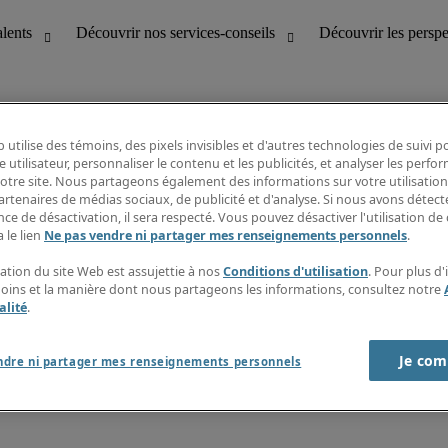
 utilise des témoins, des pixels invisibles et d'autres technologies de suivi 
e utilisateur, personnaliser le contenu et les publicités, et analyser les perfo
 notre site. Nous partageons également des informations sur votre utilisation
bilité
Découvrir les perspectives
artenaires de médias sociaux, de publicité et d'analyse. Si nous avons détect
Répertoire d’emplois
ce de désactivation, il sera respecté. Vous pouvez désactiver l'utilisation de 
tion
Guide salarial
 le lien
Ne pas vendre ni partager mes renseignements personnels
.
Rapports de temps
if et à la clientèle
S’abonner à l’infolettre
sation du site Web est assujettie à nos
Conditions d'utilisation
. Pour plus d
Contactez-nous
moins et la manière dont nous partageons les informations, consultez notre
alité
.
Je com
port sur l'esclavage moderne
ndre ni partager mes renseignements personnels