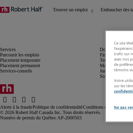
Ce site Web
l'expérienc
trafic sur
Parcourir les emplois
Finance et compta
avec nos p
Placement temporaire
Technologie
de préféren
Placement permanent
Marketing et créa
témoins via
Services-conseils
Juridique
Soutien administrat
Votre utili
sur les té
confidenti
Alerte à la fraude
Politique de confidentialité
Conditions d’utilisation
Rap
Ne pas ve
Robert Half Canada Inc. Tous droits réservés.
