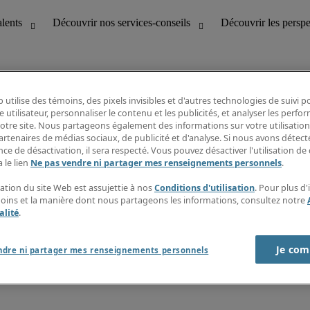
 utilise des témoins, des pixels invisibles et d'autres technologies de suivi 
e utilisateur, personnaliser le contenu et les publicités, et analyser les perfo
 notre site. Nous partageons également des informations sur votre utilisation
bilité
Découvrir les perspectives
artenaires de médias sociaux, de publicité et d'analyse. Si nous avons détect
Répertoire d’emplois
ce de désactivation, il sera respecté. Vous pouvez désactiver l'utilisation de 
tion
Guide salarial
 le lien
Ne pas vendre ni partager mes renseignements personnels
.
Rapports de temps
if et à la clientèle
S’abonner à l’infolettre
sation du site Web est assujettie à nos
Conditions d'utilisation
. Pour plus d
Contactez-nous
moins et la manière dont nous partageons les informations, consultez notre
alité
.
Je com
port sur l'esclavage moderne
ndre ni partager mes renseignements personnels