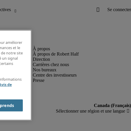
pour améliorer
rmances et le
 de notre site
À propos de Robert Half
é un signal
Direction
certains
Carrières chez nous
Nos bureaux
Centre des investisseurs
'informations
Presse
Avis de
prends