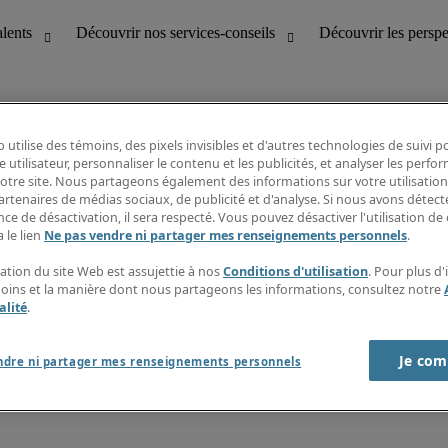
 utilise des témoins, des pixels invisibles et d'autres technologies de suivi 
e utilisateur, personnaliser le contenu et les publicités, et analyser les perfo
 notre site. Nous partageons également des informations sur votre utilisation
bilité
Découvrir les perspectives
artenaires de médias sociaux, de publicité et d'analyse. Si nous avons détect
Répertoire d’emplois
ce de désactivation, il sera respecté. Vous pouvez désactiver l'utilisation de 
tion
Guide salarial
 le lien
Ne pas vendre ni partager mes renseignements personnels
.
Rapports de temps
if et à la clientèle
S’abonner à l’infolettre
sation du site Web est assujettie à nos
Conditions d'utilisation
. Pour plus d
Contactez-nous
moins et la manière dont nous partageons les informations, consultez notre
alité
.
Je com
port sur l'esclavage moderne
ndre ni partager mes renseignements personnels