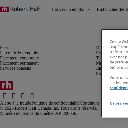
Ce site Web
l'expérienc
trafic sur
Parcourir les emplois
Finance et compta
avec nos p
Placement temporaire
Technologie
de préféren
Placement permanent
Marketing et créa
témoins via
Services-conseils
Juridique
Soutien administrat
Votre utili
sur les té
confidenti
Alerte à la fraude
Politique de confidentialité
Conditions d’utilisation
Rap
Ne pas ve
Robert Half Canada Inc. Tous droits réservés.
