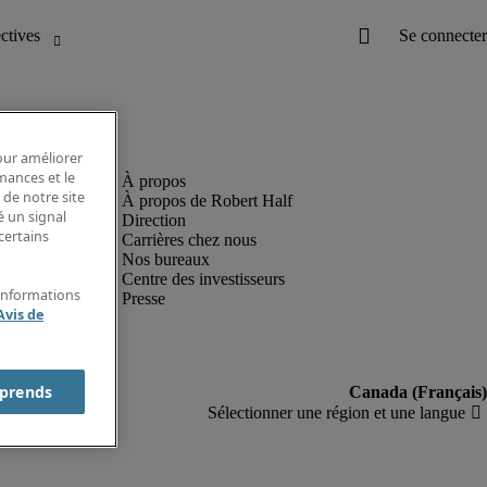
pour améliorer
rmances et le
 de notre site
À propos de Robert Half
é un signal
Direction
certains
Carrières chez nous
Nos bureaux
Centre des investisseurs
'informations
Presse
Avis de
prends