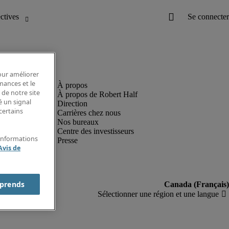
pour améliorer
rmances et le
 de notre site
À propos de Robert Half
é un signal
Direction
certains
Carrières chez nous
Nos bureaux
Centre des investisseurs
'informations
Presse
Avis de
prends