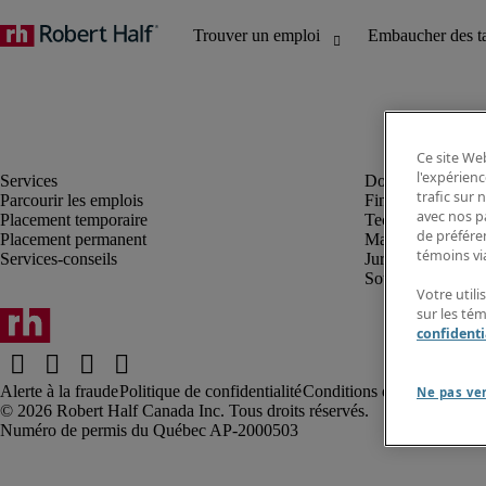
Ce site Web
l'expérienc
trafic sur
Parcourir les emplois
Finance et compta
avec nos p
Placement temporaire
Technologie
de préféren
Placement permanent
Marketing et créa
témoins via
Services-conseils
Juridique
Soutien administrat
Votre utili
sur les té
confidenti
Alerte à la fraude
Politique de confidentialité
Conditions d’utilisation
Rap
Ne pas ve
Robert Half Canada Inc. Tous droits réservés.
