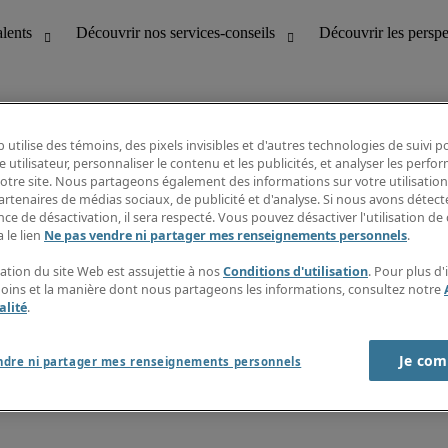
 utilise des témoins, des pixels invisibles et d'autres technologies de suivi 
e utilisateur, personnaliser le contenu et les publicités, et analyser les perfo
 notre site. Nous partageons également des informations sur votre utilisation
bilité
Découvrir les perspectives
artenaires de médias sociaux, de publicité et d'analyse. Si nous avons détect
Répertoire d’emplois
ce de désactivation, il sera respecté. Vous pouvez désactiver l'utilisation de 
tion
Guide salarial
 le lien
Ne pas vendre ni partager mes renseignements personnels
.
Rapports de temps
if et à la clientèle
S’abonner à l’infolettre
sation du site Web est assujettie à nos
Conditions d'utilisation
. Pour plus d
Contactez-nous
moins et la manière dont nous partageons les informations, consultez notre
alité
.
Je com
port sur l'esclavage moderne
ndre ni partager mes renseignements personnels