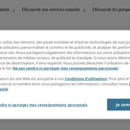
 utilise des témoins, des pixels invisibles et d'autres technologies de suivi 
e utilisateur, personnaliser le contenu et les publicités, et analyser les perfo
 notre site. Nous partageons également des informations sur votre utilisation
bilité
Découvrir les perspectives
artenaires de médias sociaux, de publicité et d'analyse. Si nous avons détect
Répertoire d’emplois
ce de désactivation, il sera respecté. Vous pouvez désactiver l'utilisation de 
tion
Guide salarial
 le lien
Ne pas vendre ni partager mes renseignements personnels
.
Rapports de temps
if et à la clientèle
S’abonner à l’infolettre
sation du site Web est assujettie à nos
Conditions d'utilisation
. Pour plus d
Contactez-nous
moins et la manière dont nous partageons les informations, consultez notre
alité
.
Je com
port sur l'esclavage moderne
ndre ni partager mes renseignements personnels