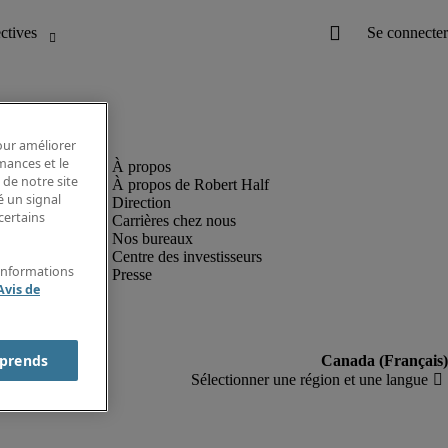
pour améliorer
rmances et le
 de notre site
À propos de Robert Half
é un signal
Direction
certains
Carrières chez nous
Nos bureaux
Centre des investisseurs
'informations
Presse
Avis de
prends