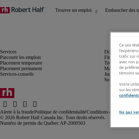
Ce site Web
l'expérienc
trafic sur
Parcourir les emplois
Finance et compta
avec nos p
Placement temporaire
Technologie
de préféren
Placement permanent
Marketing et créa
témoins via
Services-conseils
Juridique
Soutien administrat
Votre utili
sur les té
confidenti
Alerte à la fraude
Politique de confidentialité
Conditions d’utilisation
Rap
Ne pas ve
Robert Half Canada Inc. Tous droits réservés.
