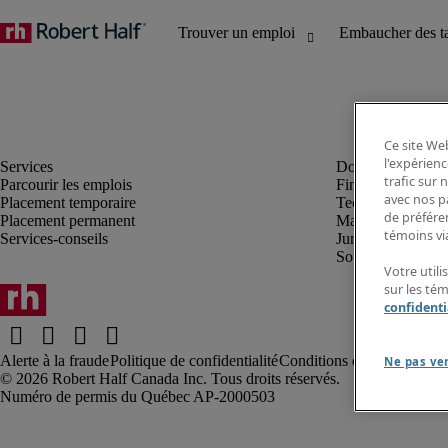
Ce site Web
l'expérienc
trafic sur
Parcourir les emplois
Finance et compta
avec nos p
Placement temporaire
Technologie
de préféren
Placement permanent
Marketing et créa
témoins via
Services-conseils
Juridique
Soutien administrat
Votre utili
sur les té
confidenti
Alerte à la fraude
Politique de confidentialité
Conditions d’utilisation
Rap
Ne pas ve
Robert Half Canada Inc. Tous droits réservés.
