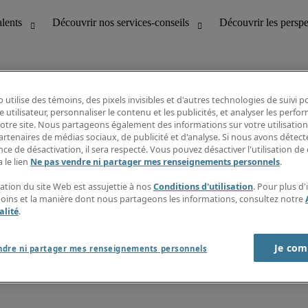
 utilise des témoins, des pixels invisibles et d'autres technologies de suivi 
e utilisateur, personnaliser le contenu et les publicités, et analyser les perfo
 notre site. Nous partageons également des informations sur votre utilisation
bilité
Découvrir les perspectives
artenaires de médias sociaux, de publicité et d'analyse. Si nous avons détect
Répertoire d’emplois
ce de désactivation, il sera respecté. Vous pouvez désactiver l'utilisation de 
tion
Guide salarial
 le lien
Ne pas vendre ni partager mes renseignements personnels
.
Rapports de temps
if et à la clientèle
S’abonner à l’infolettre
sation du site Web est assujettie à nos
Conditions d'utilisation
. Pour plus d
Contactez-nous
moins et la manière dont nous partageons les informations, consultez notre
alité
.
Je com
port sur l'esclavage moderne
ndre ni partager mes renseignements personnels