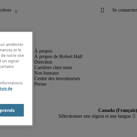
pour améliorer
rmances et le
 de notre site
À propos de Robert Half
é un signal
Direction
certains
Carrières chez nous
Nos bureaux
Centre des investisseurs
'informations
Presse
Avis de
prends