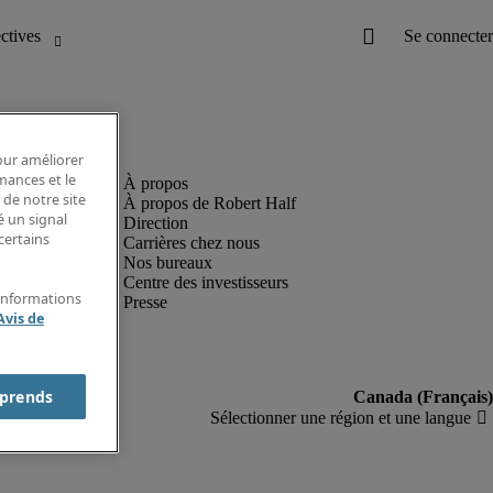
pour améliorer
rmances et le
 de notre site
À propos de Robert Half
é un signal
Direction
certains
Carrières chez nous
Nos bureaux
Centre des investisseurs
'informations
Presse
Avis de
prends