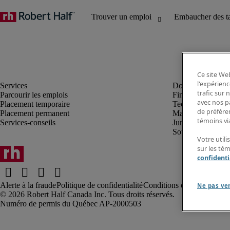
Ce site Web
l'expérienc
trafic sur
Parcourir les emplois
Finance et compta
avec nos p
Placement temporaire
Technologie
de préféren
Placement permanent
Marketing et créa
témoins via
Services-conseils
Juridique
Soutien administrat
Votre utili
sur les té
confidenti
Alerte à la fraude
Politique de confidentialité
Conditions d’utilisation
Rap
Ne pas ve
Robert Half Canada Inc. Tous droits réservés.
