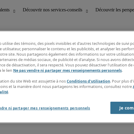
 utilise des témoins, des pixels invisibles et d'autres technologies de suivi 
e utilisateur, personnaliser le contenu et les publicités, et analyser les perfo
 notre site. Nous partageons également des informations sur votre utilisation
bilité
Découvrir les perspectives
artenaires de médias sociaux, de publicité et d'analyse. Si nous avons détect
Répertoire d’emplois
ce de désactivation, il sera respecté. Vous pouvez désactiver l'utilisation de 
tion
Guide salarial
 le lien
Ne pas vendre ni partager mes renseignements personnels
.
Rapports de temps
if et à la clientèle
S’abonner à l’infolettre
sation du site Web est assujettie à nos
Conditions d'utilisation
. Pour plus d
Contactez-nous
moins et la manière dont nous partageons les informations, consultez notre
alité
.
Je com
port sur l'esclavage moderne
ndre ni partager mes renseignements personnels