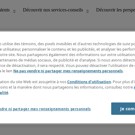
 utilise des témoins, des pixels invisibles et d'autres technologies de suivi 
e utilisateur, personnaliser le contenu et les publicités, et analyser les perfo
 notre site. Nous partageons également des informations sur votre utilisation
bilité
Découvrir les perspectives
artenaires de médias sociaux, de publicité et d'analyse. Si nous avons détect
Répertoire d’emplois
ce de désactivation, il sera respecté. Vous pouvez désactiver l'utilisation de 
tion
Guide salarial
 le lien
Ne pas vendre ni partager mes renseignements personnels
.
Rapports de temps
if et à la clientèle
S’abonner à l’infolettre
sation du site Web est assujettie à nos
Conditions d'utilisation
. Pour plus d
Contactez-nous
moins et la manière dont nous partageons les informations, consultez notre
alité
.
Je com
port sur l'esclavage moderne
ndre ni partager mes renseignements personnels