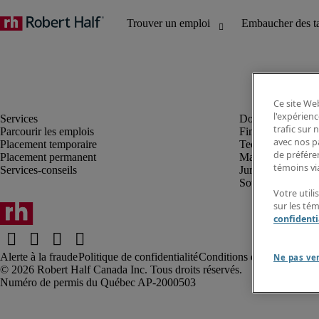
Ce site Web
l'expérienc
trafic sur
Parcourir les emplois
Finance et compta
avec nos p
Placement temporaire
Technologie
de préféren
Placement permanent
Marketing et créa
témoins via
Services-conseils
Juridique
Soutien administrat
Votre utili
sur les té
confidenti
Alerte à la fraude
Politique de confidentialité
Conditions d’utilisation
Rap
Ne pas ve
Robert Half Canada Inc. Tous droits réservés.
