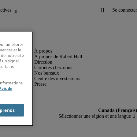
pour améliorer
rmances et le
 de notre site
À propos de Robert Half
é un signal
Direction
certains
Carrières chez nous
Nos bureaux
Centre des investisseurs
'informations
Presse
Avis de
prends