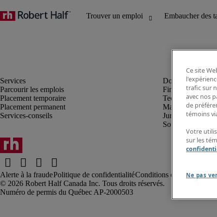
Ce site Web
l'expérienc
trafic sur
Parcourir les emplois
Finance et compta
avec nos p
Placement temporaire
Technologie
de préféren
Placement permanent
Marketing et créa
témoins via
Services-conseils
Juridique
Soutien administrat
Votre utili
sur les té
confidenti
Alerte à la fraude
Politique de confidentialité
Conditions d’utilisation
Rap
Ne pas ve
Robert Half Canada Inc. Tous droits réservés.
