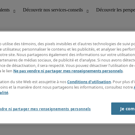
 utilise des témoins, des pixels invisibles et d'autres technologies de suivi 
e utilisateur, personnaliser le contenu et les publicités, et analyser les perfo
 notre site. Nous partageons également des informations sur votre utilisation
bilité
Découvrir les perspectives
artenaires de médias sociaux, de publicité et d'analyse. Si nous avons détect
Répertoire d’emplois
ce de désactivation, il sera respecté. Vous pouvez désactiver l'utilisation de 
tion
Guide salarial
 le lien
Ne pas vendre ni partager mes renseignements personnels
.
Rapports de temps
if et à la clientèle
S’abonner à l’infolettre
sation du site Web est assujettie à nos
Conditions d'utilisation
. Pour plus d
Contactez-nous
moins et la manière dont nous partageons les informations, consultez notre
alité
.
Je com
port sur l'esclavage moderne
ndre ni partager mes renseignements personnels