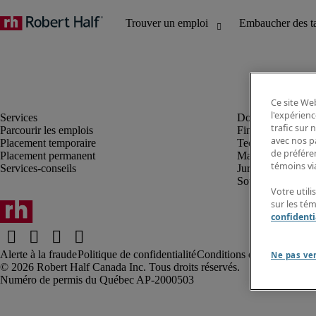
Ce site Web
l'expérienc
trafic sur
Parcourir les emplois
Finance et compta
avec nos p
Placement temporaire
Technologie
de préféren
Placement permanent
Marketing et créa
témoins via
Services-conseils
Juridique
Soutien administrat
Votre utili
sur les té
confidenti
Alerte à la fraude
Politique de confidentialité
Conditions d’utilisation
Rap
Ne pas ve
Robert Half Canada Inc. Tous droits réservés.
