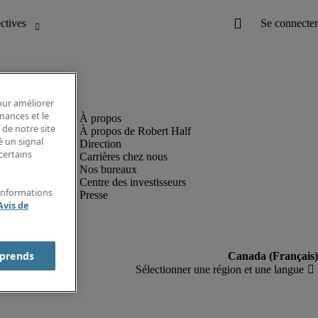
pour améliorer
rmances et le
 de notre site
À propos de Robert Half
é un signal
Direction
certains
Carrières chez nous
Nos bureaux
Centre des investisseurs
'informations
Presse
Avis de
prends