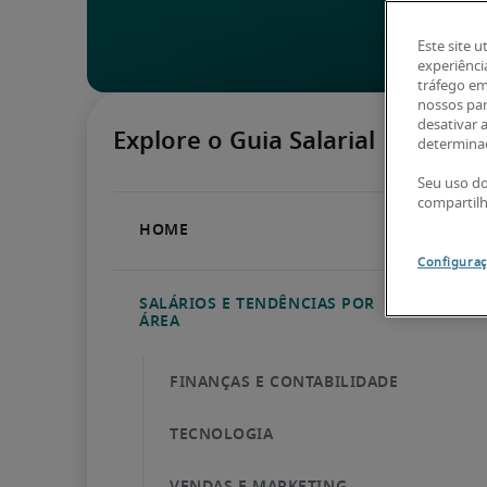
Este site u
experiênci
tráfego em
nossos par
desativar 
determinad
Seu uso do
compartil
Configuraç