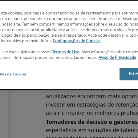
tiliza cookies, pixel tags e outras tecnologias de rastreamento para aprimora
a do usuário, personalizar conteúdo e anúncios, além de analisar o desemp
 nosso site. Também compartilhamos informações sobre o seu uso do noss
O mercado de engenharia no Brasil
ceiros de mídia social, publicidade e análise. Se detectarmos um sinal de pr
a opção de não participação, ele será respeitado. Você pode desativar o uso
em que a inovação é cada vez mais
os cookies por meio do link
Configurações de Cookies
.
técnicas tradicionais e do domínio
 site está sujeito aos nossos
Termos de Uso
. Mais informações sobre cooki
conhecimentos em análise de dados,
hamos informações podem ser encontradas em nosso
Aviso de Privacidade
.
gestão de projetos complexos. Essa
mais preparados para atuar em am
Eu 
ões de Cookies
A escassez de talentos qualificado
intensifica a competição por profi
atualizados encontram mais oport
investir em estratégias de retençã
atrair e manter os melhores profiss
Tomadores de decisão e gestores
especialista em soluções de talento