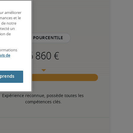
our améliorer
rmances et le
n de notre
étecté un
tion de
75e pourcentile
formations
vis de
mprends
Expérience reconnue, possède toutes les 
compétences clés.