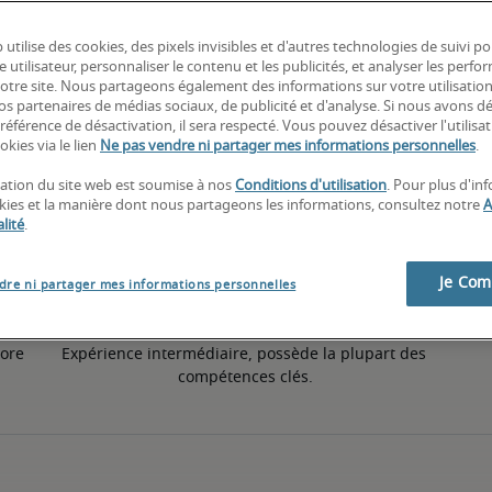
 utilise des cookies, des pixels invisibles et d'autres technologies de suivi p
2% inférieur à la moyenne nationale
e utilisateur, personnaliser le contenu et les publicités, et analyser les perfo
 notre site. Nous partageons également des informations sur votre utilisatio
nos partenaires de médias sociaux, de publicité et d'analyse. Si nous avons d
référence de désactivation, il sera respecté. Vous pouvez désactiver l'utilisa
50e pourcentile
okies via le lien
Ne pas vendre ni partager mes informations personnelles
.
isation du site web est soumise à nos
Conditions d'utilisation
. Pour plus d'in
okies et la manière dont nous partageons les informations, consultez notre
A
lité
.
Je Co
dre ni partager mes informations personnelles
ore 
Expérience intermédiaire, possède la plupart des 
compétences clés.