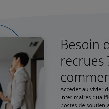
Besoin d
recrues 
commenc
Accédez au vivier d
intérimaires qualif
postes de soutien a