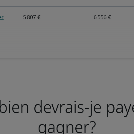
ien devrais-je pay
gagner?