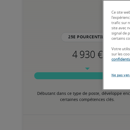
Ce site web
l'expérienc
trafic sur
site avec 
signal de p
25e pourcentile
certains co
Votre util
sur les co
confidentia
Ne pas ven
Débutant dans ce type de poste, développe enc
certaines compétences clés.