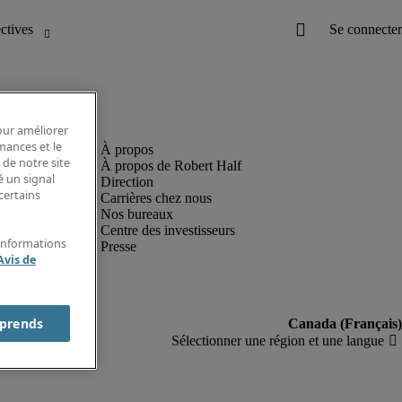
pour améliorer
rmances et le
 de notre site
À propos de Robert Half
é un signal
Direction
certains
Carrières chez nous
Nos bureaux
Centre des investisseurs
'informations
Presse
Avis de
prends