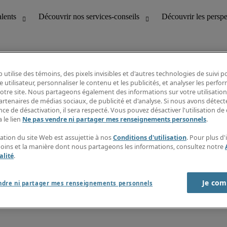
 utilise des témoins, des pixels invisibles et d'autres technologies de suivi 
e utilisateur, personnaliser le contenu et les publicités, et analyser les perfo
 notre site. Nous partageons également des informations sur votre utilisation
bilité
Découvrir les perspectives
artenaires de médias sociaux, de publicité et d'analyse. Si nous avons détect
Répertoire d’emplois
ce de désactivation, il sera respecté. Vous pouvez désactiver l'utilisation de 
tion
Guide salarial
 le lien
Ne pas vendre ni partager mes renseignements personnels
.
Rapports de temps
if et à la clientèle
S’abonner à l’infolettre
sation du site Web est assujettie à nos
Conditions d'utilisation
. Pour plus d
Contactez-nous
moins et la manière dont nous partageons les informations, consultez notre
alité
.
Je com
port sur l'esclavage moderne
ndre ni partager mes renseignements personnels