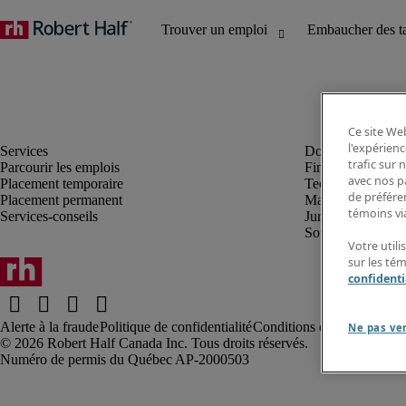
Ce site Web
l'expérienc
trafic sur
Parcourir les emplois
Finance et compta
avec nos p
Placement temporaire
Technologie
de préféren
Placement permanent
Marketing et créa
témoins via
Services-conseils
Juridique
Soutien administrat
Votre utili
sur les té
confidenti
Alerte à la fraude
Politique de confidentialité
Conditions d’utilisation
Rap
Ne pas ve
Robert Half Canada Inc. Tous droits réservés.
