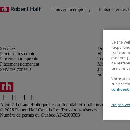
Ce site Web
l'expérienc
trafic sur
Parcourir les emplois
Finance et compta
avec nos p
Placement temporaire
Technologie
de préféren
Placement permanent
Marketing et créa
témoins via
Services-conseils
Juridique
Soutien administrat
Votre utili
sur les té
confidenti
Alerte à la fraude
Politique de confidentialité
Conditions d’utilisation
Rap
Ne pas ve
Robert Half Canada Inc. Tous droits réservés.
