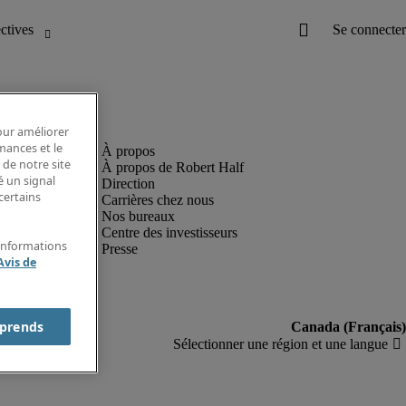
pour améliorer
rmances et le
 de notre site
À propos de Robert Half
é un signal
Direction
certains
Carrières chez nous
Nos bureaux
Centre des investisseurs
'informations
Presse
Avis de
prends