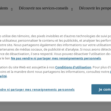
 utilise des témoins, des pixels invisibles et d'autres technologies de suivi 
e utilisateur, personnaliser le contenu et les publicités, et analyser les perfo
 notre site. Nous partageons également des informations sur votre utilisation
bilité
Découvrir les perspectives
artenaires de médias sociaux, de publicité et d'analyse. Si nous avons détect
Répertoire d’emplois
ce de désactivation, il sera respecté. Vous pouvez désactiver l'utilisation de 
tion
Guide salarial
 le lien
Ne pas vendre ni partager mes renseignements personnels
.
Rapports de temps
if et à la clientèle
S’abonner à l’infolettre
sation du site Web est assujettie à nos
Conditions d'utilisation
. Pour plus d
Contactez-nous
moins et la manière dont nous partageons les informations, consultez notre
alité
.
Je com
port sur l'esclavage moderne
ndre ni partager mes renseignements personnels