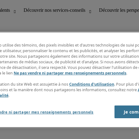
 utilise des témoins, des pixels invisibles et d'autres technologies de suivi 
e utilisateur, personnaliser le contenu et les publicités, et analyser les perfo
 notre site. Nous partageons également des informations sur votre utilisation
bilité
Découvrir les perspectives
artenaires de médias sociaux, de publicité et d'analyse. Si nous avons détect
Répertoire d’emplois
ce de désactivation, il sera respecté. Vous pouvez désactiver l'utilisation de 
tion
Guide salarial
 le lien
Ne pas vendre ni partager mes renseignements personnels
.
Rapports de temps
if et à la clientèle
S’abonner à l’infolettre
sation du site Web est assujettie à nos
Conditions d'utilisation
. Pour plus d
Contactez-nous
moins et la manière dont nous partageons les informations, consultez notre
alité
.
Je com
port sur l'esclavage moderne
ndre ni partager mes renseignements personnels