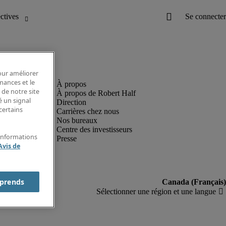
pour améliorer
rmances et le
 de notre site
À propos de Robert Half
é un signal
Direction
certains
Carrières chez nous
Nos bureaux
Centre des investisseurs
'informations
Presse
Avis de
prends