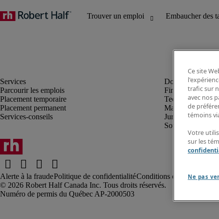
Ce site Web
l'expérienc
trafic sur
Parcourir les emplois
Finance et compta
avec nos p
Placement temporaire
Technologie
de préféren
Placement permanent
Marketing et créa
témoins via
Services-conseils
Juridique
Soutien administrat
Votre utili
sur les té
confidenti
Alerte à la fraude
Politique de confidentialité
Conditions d’utilisation
Rap
Ne pas ve
Robert Half Canada Inc. Tous droits réservés.
