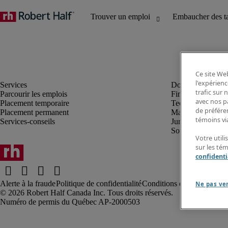
Ce site Web
l'expérienc
trafic sur
Parcourir les emplois
Finance et compta
avec nos p
Placement temporaire
Technologie
de préféren
Placement permanent
Marketing et créa
témoins via
Services-conseils
Juridique
Soutien administrat
Votre utili
sur les té
confidenti
Alerte à la fraude
Politique de confidentialité
Conditions d’utilisation
Rap
Ne pas ve
Robert Half Canada Inc. Tous droits réservés.
