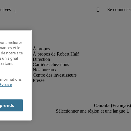
pour améliorer
rmances et le
 de notre site
À propos de Robert Half
é un signal
Direction
certains
Carrières chez nous
Nos bureaux
Centre des investisseurs
'informations
Presse
Avis de
prends