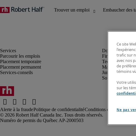
Ce site Web
l'expérienc
trafic sur
Parcourir les emplois
Finance et compta
avec nos p
Placement temporaire
Technologie
de préféren
Placement permanent
Marketing et créa
témoins via
Services-conseils
Juridique
Soutien administrat
Votre utili
sur les té
confidenti
Alerte à la fraude
Politique de confidentialité
Conditions d’utilisation
Rap
Ne pas ve
Robert Half Canada Inc. Tous droits réservés.
