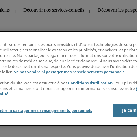
 utilise des témoins, des pixels invisibles et d'autres technologies de suivi 
e utilisateur, personnaliser le contenu et les publicités, et analyser les perfo
 notre site. Nous partageons également des informations sur votre utilisation
bilité
Découvrir les perspectives
artenaires de médias sociaux, de publicité et d'analyse. Si nous avons détect
Répertoire d’emplois
ce de désactivation, il sera respecté. Vous pouvez désactiver l'utilisation de 
tion
Guide salarial
 le lien
Ne pas vendre ni partager mes renseignements personnels
.
Rapports de temps
if et à la clientèle
S’abonner à l’infolettre
sation du site Web est assujettie à nos
Conditions d'utilisation
. Pour plus d
Contactez-nous
moins et la manière dont nous partageons les informations, consultez notre
alité
.
Je com
port sur l'esclavage moderne
ndre ni partager mes renseignements personnels