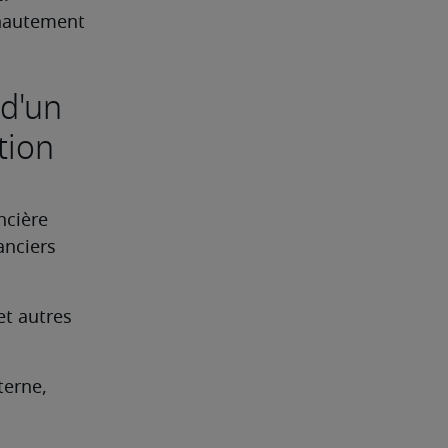
hautement 
 d'un
tion
cière 
nciers 
t autres 
erne, 