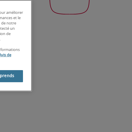
pour améliorer
rmances et le
n de notre
étecté un
tion de
.
informations
Avis de
mprends