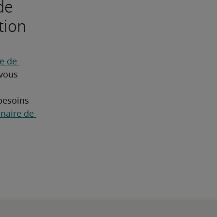
de
tion
 de 
vous 
besoins 
naire de 