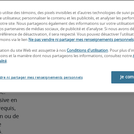
 l'analyse 
dépôts 
 utilise des témoins, des pixels invisibles et d'autres technologies de suivi 
e utilisateur, personnaliser le contenu et les publicités, et analyser les perfo
eille à ce 
 notre site. Nous partageons également des informations sur votre utilisatio
produits 
nos partenaires de médias sociaux, de publicité et d'analyse. Si nous avons d
référence de désactivation, il sera respecté. Vous pouvez désactiver l'utilisa
moins via le lien
Ne pas vendre ni partager mes renseignements personnels
 
sation du site Web est assujettie à nos
Conditions d'utilisation
. Pour plus d'
ure 
moins et la manière dont nous partageons les informations, consultez notre
it des 
lité
.
e 
Je co
dre ni partager mes renseignements personnels
pétences 
e. 
ive en 
equis, 
n ou de 
 
. 