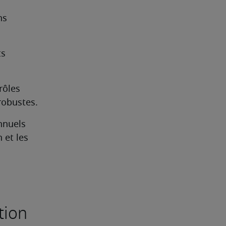
s 
s 
ôles 
robustes.
nnuels 
et les 
tion