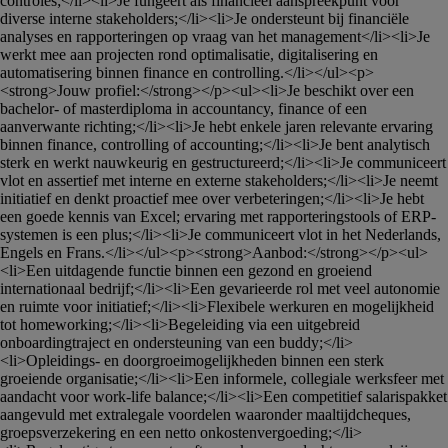
controles;</li><li>Je fungeert als financieel aanspreekpunt voor 
diverse interne stakeholders;</li><li>Je ondersteunt bij financiële 
analyses en rapporteringen op vraag van het management</li><li>Je 
werkt mee aan projecten rond optimalisatie, digitalisering en 
automatisering binnen finance en controlling.</li></ul><p>
<strong>Jouw profiel:</strong></p><ul><li>Je beschikt over een 
bachelor- of masterdiploma in accountancy, finance of een 
aanverwante richting;</li><li>Je hebt enkele jaren relevante ervaring 
binnen finance, controlling of accounting;</li><li>Je bent analytisch 
sterk en werkt nauwkeurig en gestructureerd;</li><li>Je communiceert 
vlot en assertief met interne en externe stakeholders;</li><li>Je neemt 
initiatief en denkt proactief mee over verbeteringen;</li><li>Je hebt 
een goede kennis van Excel; ervaring met rapporteringstools of ERP-
systemen is een plus;</li><li>Je communiceert vlot in het Nederlands, 
Engels en Frans.</li></ul><p><strong>Aanbod:</strong></p><ul>
<li>Een uitdagende functie binnen een gezond en groeiend 
internationaal bedrijf;</li><li>Een gevarieerde rol met veel autonomie 
en ruimte voor initiatief;</li><li>Flexibele werkuren en mogelijkheid 
tot homeworking;</li><li>Begeleiding via een uitgebreid 
onboardingtraject en ondersteuning van een buddy;</li>
<li>Opleidings- en doorgroeimogelijkheden binnen een sterk 
groeiende organisatie;</li><li>Een informele, collegiale werksfeer met 
aandacht voor work-life balance;</li><li>Een competitief salarispakket 
aangevuld met extralegale voordelen waaronder maaltijdcheques, 
groepsverzekering en een netto onkostenvergoeding;</li>