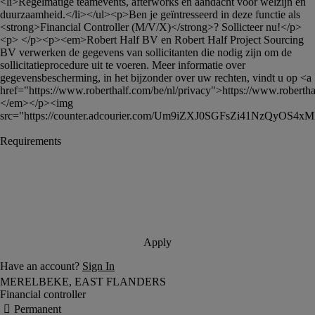
<li>Regelmatige teamevents, afterworks en aandacht voor welzijn en 
duurzaamheid.</li></ul><p>Ben je geïntresseerd in deze functie als 
<strong>Financial Controller (M/V/X)</strong>? Sollicteer nu!</p>
<p> </p><p><em>Robert Half BV en Robert Half Project Sourcing 
BV verwerken de gegevens van sollicitanten die nodig zijn om de 
sollicitatieprocedure uit te voeren. Meer informatie over 
gegevensbescherming, in het bijzonder over uw rechten, vindt u op <a 
href="https://www.roberthalf.com/be/nl/privacy">https://www.roberthal
</em></p><img 
src="https://counter.adcourier.com/Um9iZXJ0SGFsZi41NzQyO
Financial controller