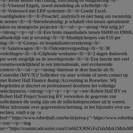
<li>Sterke kennis van costing, forecasting en budgettering</li>
<li>Vloeiend Engels, zowel mondeling als schriftelijk</li>
<li>Vertrouwd met ERP-systemen</li><li>Goede Excel-
vaardigheden</li><li>Proactief, analytisch en niet bang om ownership 
te nemen</li><li>Stressbestendig: je schakelt vlot tussen operationele 
taken en strategische projecten</li></ul><p><strong>Wat krijg je?
</strong></p><ul><li>Een bruto maandsalaris tussen €6000 en €9000, 
afhankelijk van je ervaring</li><li>Maaltijdcheques van €10 per 
dag</li><li>Groeps- en hospitalisatieverzekering</li>
<li>Salariswagen</li><li>Onkostenvergoeding</li><li>38 
verlofdagen</li><li>Glijdende werkuren</li><li>2 dagen thuiswerk 
per week mogelijk na de inwerkperiode</li><li>Een functie met veel 
verantwoordelijkheid in een internationale, snel evoluerende 
context</li></ul><p><strong>Interesse in deze functie als Sr. 
Controller (M/V/X)? Solliciteer via onze website of neem contact op 
met Robert Half Finance &amp; Accounting in Roeselare. Wij 
begeleiden je discreet en professioneel doorheen het volledige 
selectieproces.</strong></p><p> </p><p><em>Robert Half BV en 
Robert Half Project Sourcing BV verwerken de gegevens van 
sollicitanten die nodig zijn om de sollicitatieprocedure uit te voeren. 
Meer informatie over gegevensbescherming, in het bijzonder over uw 
rechten, vindt u op <a 
href="https://www.roberthalf.com/be/nl/privacy">https://www.roberthal
</em></p><img 
src="https://counter.adcourier.com/Um9iZXJ0SGFsZi4xMzk1Mi