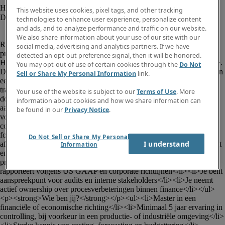
This website uses cookies, pixel tags, and other tracking
technologies to enhance user experience, personalize content
and ads, and to analyze performance and traffic on our website.
						<p><strong>Sr. Controller (M/V/X) - 
We also share information about your use of our site with our
Regio Brugge</strong></p><p>Voor een internationale 
social media, advertising and analytics partners. If we have
productiegroep met activiteiten in de automotive sector zoekt Robert 
detected an opt-out preference signal, then it will be honored.
Half een <strong>Sr.</strong> <strong>Controller (M/V/X)</strong>. 
You may opt-out of use of certain cookies through the
Do Not
De Belgische entiteit, gevestigd in de regio Brugge, maakt deel uit van 
Sell or Share My Personal Information
link.
een groter Amerikaans concern en staat voor een strategisch 
transitiemoment. Jij speelt daarin een sleutelrol.</p><p><strong>Wat 
Your use of the website is subject to our
Terms of Use
. More
doe je?</strong></p><p>Je rapporteert aan de CFO en geeft leiding 
information about cookies and how we share information can
aan een team van 4 personen. Je bent de financiële businesspartner 
be found in our
Privacy Notice
.
voor het management en de operationele afdelingen.</p><ul><li>Je 
coördineert maand-, kwartaal- en jaarafsluitingen</li><li>Je bereidt 
forecast-, budget- en AOP-processen voor</li><li>Je analyseert 
Do Not Sell or Share My Personal
I understand
afwijkingen ten opzichte van budget en forecast</li><li>Je ontwikkelt 
Information
en onderhoudt costing- en kalkulatiemodellen</li><li>Je ondersteunt 
productie- en supply chain met financiële inzichten</li><li>Je 
rapporteert volgens US GAAP en corporate richtlijnen</li><li>Je bent 
aanspreekpunt voor audits en interne stakeholders</li><li>Je neemt 
actief ownership over procesverbeteringen binnen finance</li></ul>
<p><strong>Wie ben jij?</strong></p><ul><li>Master in een 
financiële of economische richting</li><li>Minimaal 5 jaar ervaring in 
controlling, bij voorkeur in een productie- of industriële omgeving</li>