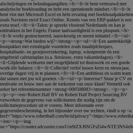
afschrijvingen en belastingaangiften.</li><li>Je bent vertrouwd met 
analytische boekhouding en hebt een operationele mindset.</li><li>Je 
bent vlot met Microsoft Excel en hebt ervaring met boekhoudpakketten 
zoals Navision en/of Exact Online. Kennis van een ERP-pakket is een 
extra troef.</li><li>Talen: je spreekt vloeiend Nederlands en kan je 
uitdrukken in het Engels; Franse taalvaardigheid is een pluspunt.</li>
<li>Je werkt gestructureerd, nauwkeurig en neemt initiatief.</li></ul>
<p><strong>Wat bieden wij?</strong></p><ul><li>Een aantrekkelijk 
loonpakket met extralegale voordelen zoals maaltijdcheques, 
hospitalisatie- en groepsverzekering, laptop, winstpremie én een 
uitgebreid cafetariaplan (o.a. fietslease, extra vakantiedagen).</li>
<li>Glijdende werkuren met mogelijkheid tot thuiswerk en een goede 
work-life balance.</li><li>Collectief verlof tussen kerst en nieuwjaar, 
overige dagen vrij in te plannen.</li><li>Een ambitieus en warm team 
dat samen met jou wil groeien.</li></ul><p>Interesse? Stuur je CV en 
motivatie en bouw mee aan de toekomst van onze klant! Vermeld ook 
zeker het referentienummer <strong>000508083</strong>. </p><p> 
</p><p><em>Robert Half BV en Robert Half Project Sourcing BV 
verwerken de gegevens van sollicitanten die nodig zijn om de 
sollicitatieprocedure uit te voeren. Meer informatie over 
gegevensbescherming, in het bijzonder over uw rechten, vindt u op <a 
href="https://www.roberthalf.com/be/nl/privacy">https://www.roberthal
</em></p><img 
src="https://counter.adcourier.com/Um9iZXJ0SGFsZi4wNTE3N