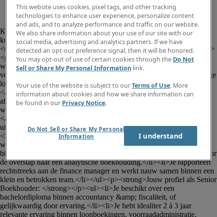
This website uses cookies, pixel tags, and other tracking
technologies to enhance user experience, personalize content
						<p>Voor onze klant, een innovatieve 
and ads, and to analyze performance and traffic on our website.
KMO en marktleider in de sector van gecoate granulaten en 
We also share information about your use of our site with our
kunstharsvloersystemen, zoeken wij een ervaren en hands-on 
social media, advertising and analytics partners. If we have
<strong>Senior</strong> <strong>Boekhouder</strong> (m/v/x).</p>
detected an opt-out preference signal, then it will be honored.
<p>Voor deze functie moet je op operationeel niveau het verschil 
You may opt-out of use of certain cookies through the
Do Not
willen maken binnen een hecht finance team.</p><p><strong>Jouw 
Sell or Share My Personal Information
link.
verantwoordelijkheden:</strong></p><ul><li>Je verzorgt de volledige 
loonboekingen en draagt zorg voor een correcte verwerking ervan.
Your use of the website is subject to our
Terms of Use
. More
</li><li>Je staat in voor het boeken van voorraadbewegingen en 
information about cookies and how we share information can
afschrijvingen.</li><li>Je stelt belastingtechnische stukken op, 
be found in our
Privacy Notice
.
waaronder btw-aangiften, de klantenlisting en gerelateerde rapporten.
</li><li>Je beheert samen met je collega's de treasury - betalingen 
uitvoeren en debiteurenbeheer zitten mee in jouw takenpakket.</li>
Do Not Sell or Share My Personal
I understand
<li>Je boekt inkomende facturen (AP) en ondersteunt de collega's 
Information
waar nodig in deze operationele processen.</li><li>Je levert jouw 
bijdrage aan de maand- en jaarafsluitingen.</li><li>Je levert input voor 
de overstap naar een analytische boekhouding.</li><li>Je rapporteert 
rechtstreeks aan de finance manager en werkt nauw samen binnen een 
klein en betrokken team.</li></ul><p><strong>Jouw profiel als Senior 
Boekhouder: </strong></p><ul><li>Je beschikt over een 
bachelordiploma binnen accountancy &amp; fiscaliteit, of 
gelijkwaardig door ervaring.</li><li>Je hebt idealiter 2 à 3 jaar 
relevante ervaring binnen loonboekingen, voorraadadministratie, 