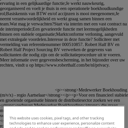
						<p><strong>Medewerker Boekhouding 
(m/v/x) - regio Aartselaar</strong></p><p>Voor een financieel stabiele 
en groeiende organisatie binnen de distributiesector zoeken we een 
<strong>gedreven Medewerker Boekhouding</strong> die graag 
meedraait in het hart van de financiële werking. In deze rol krijg je 
verantwoordelijkheid, variatie en de duidelijke mogelijkheid tot een 
This website uses cookies, pixel tags, and other tracking
<strong>vaste aanstelling</strong>.</p><p><strong>Jouw 
technologies to enhance user experience, personalize content
rol</strong></p><p>Je maakt deel uit van het boekhoudkundig team 