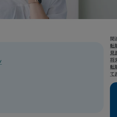
転
見
将
グ
転
て