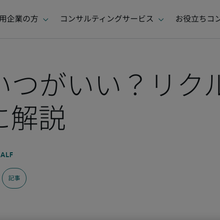
いつがいい？リク
に解説
記事