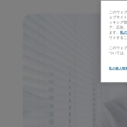
このウェ
ェブサイト
ッキング
ア、広告
ます。
私
ウトする
このウェ
ついては
私の個人情