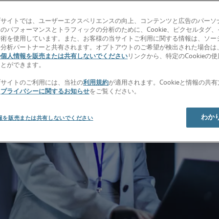
ブサイトでは、ユーザーエクスペリエンスの向上、コンテンツと広告のパーソ
のパフォーマンスとトラフィックの分析のために、Cookie、ピクセルタグ
技術を使用しています。また、お客様の当サイトご利用に関する情報は、ソー
、分析パートナーと共有されます。オプトアウトのご希望が検出された場合は
の個人情報を販売または共有しないでください
リンクから、特定のCookieの
ことができます。
ブサイトのご利用には、当社の
利用規約
が適用されます。Cookieと情報の共
、
プライバシーに関するお知らせ
をご覧ください。
わか
報を販売または共有しないでください