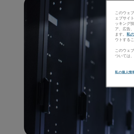
このウェ
ェブサイト
ッキング
ア、広告
ます。
私
ウトする
このウェ
ついては
私の個人情