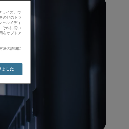
ナライズ、ウ
、その他のトラ
シャルメディ
、それに従い
使用をオプトア
有方法の詳細に
りました