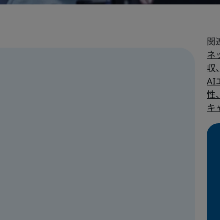
ネ
収
A
性
キ