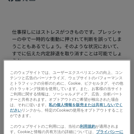
仕事探しにはストレスがつきものです。プレッシャ
ーの中で一時的な衝動に押されて判断を誤ってしま
うこともあるでしょう。そのような状況において、
すでに伝えた内定辞退を取り消すことは可能でしょ
うか。
決断を間違えたことは残念ですが、こうした事態は
このウェブサイトでは、ユーザーエクスペリエンスの向上、コン
テンツと広告のパーソナライズ、ウェブサイトのパフォーマンス
実はそれほどめずらしいわけではありません。ただ
とトラフィックの分析のために、Cookie、ピクセルタグ、その他
し一度断ったその状況を覆す、という点ではかなり
のトラッキング技術を使用しています。また、お客様の当サイト
ハードルが高いことは確かです。
ご利用に関する情報は、ソーシャルメディア、広告、分析パート
ナーと共有されます。オプトアウトのご希望が検出された場合
は、それに従います。
私の個人情報を販売または共有しないでく
不可能ではないにせよ、面接官に「はじめ入社を渋
ださい
リンクから、特定のCookieの使用をオプトアウトすること
った人物が現在もその職務に最適な候補者である」
ができます。
と納得してもらうことは簡単ではないことを認識し
このウェブサイトのご利用には、当社の
利用規約
が適用されま
ておいた方がよいでしょう。
す。Cookieと情報の共有方法の詳細については、
プライバシーに