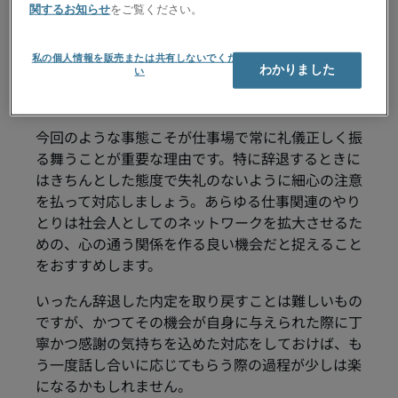
内定辞退の連絡を丁寧
関するお知らせ
をご覧ください。
に、礼儀正しく行う理由
私の個人情報を販売または共有しないでくださ
わかりました
い
はここにあり
今回のような事態こそが仕事場で常に礼儀正しく振
る舞うことが重要な理由です。特に辞退するときに
はきちんとした態度で失礼のないように細心の注意
を払って対応しましょう。あらゆる仕事関連のやり
とりは社会人としてのネットワークを拡大させるた
めの、心の通う関係を作る良い機会だと捉えること
をおすすめします。
いったん辞退した内定を取り戻すことは難しいもの
ですが、かつてその機会が自身に与えられた際に丁
寧かつ感謝の気持ちを込めた対応をしておけば、も
う一度話し合いに応じてもらう際の過程が少しは楽
になるかもしれません。