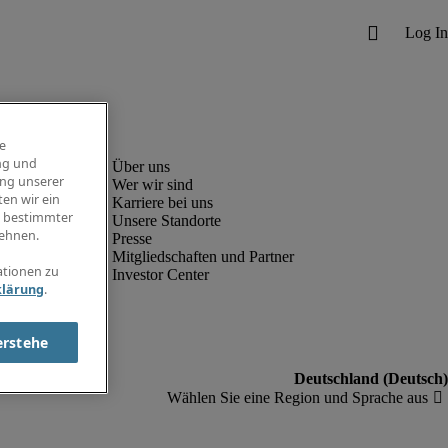
e
ng und
ung unserer
Wer wir sind
en wir ein
Karriere bei uns
g bestimmter
Unsere Standorte
ehnen.
Presse
Mitgliedschaften und Partner
ationen zu
Investor Center
klärung
.
erstehe