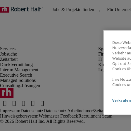
Diese Webs
Nutzererfa
Verkehr au
Jobsuche
Finanz- & Rechn
Website au
Zeitarbeit
IT-Bereich
Opt-out-Si
Direktvermittlung
Kaufmännischer 
Cookies ü
Interim Management
Legal
Executive Search
Ihre Nutzu
Managed Solutions
Cookies un
Consulting-Lösungen
Verkaufen 
Impressum
Datenschutz
Datenschutz Arbeitnehmer/Zeitarbeitskräfte
Nut
Hinweisgebersystem
Webmaster Feedback
Recruitment Scam