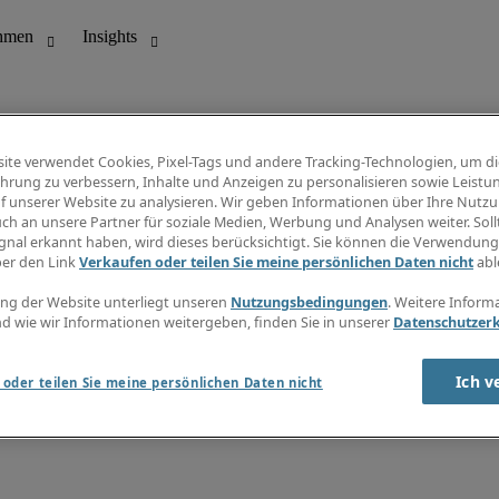
ite verwendet Cookies, Pixel-Tags und andere Tracking-Technologien, um di
hrung zu verbessern, Inhalte und Anzeigen zu personalisieren sowie Leistu
f unserer Website zu analysieren. Wir geben Informationen über Ihre Nutz
ungswesen
Info Center
ch an unsere Partner für soziale Medien, Werbung und Analysen weiter. Sollt
Jobübersicht
gnal erkannt haben, wird dieses berücksichtigt. Sie können die Verwendun
Bereich
Gehaltsübersicht
ber den Link
Verkaufen oder teilen Sie meine persönlichen Daten nicht
abl
E-Learning
Newsletter
ng der Website unterliegt unseren
Nutzungsbedingungen
. Weitere Inform
d wie wir Informationen weitergeben, finden Sie in unserer
Datenschutzer
Ich v
oder teilen Sie meine persönlichen Daten nicht
zungsbedingungen
Cookies