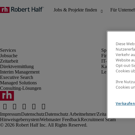
Diese Webs
Nutzererfa
Verkehr au
Jobsuche
Finanz- & Rechn
Website au
Zeitarbeit
IT-Bereich
Opt-out-Si
Direktvermittlung
Kaufmännischer 
Cookies ü
Interim Management
Legal
Executive Search
Ihre Nutzu
Managed Solutions
Cookies un
Consulting-Lösungen
Verkaufen 
Impressum
Datenschutz
Datenschutz Arbeitnehmer/Zeitarbeitskräfte
Nut
Hinweisgebersystem
Webmaster Feedback
Recruitment Scam