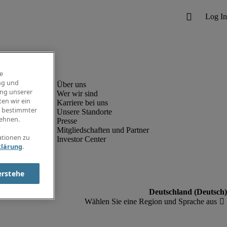
e
ng und
ung unserer
Wer wir sind
en wir ein
Karriere bei uns
g bestimmter
Unsere Standorte
ehnen.
Presse
Mitgliedschaften und Partner
ationen zu
Investor Center
klärung
.
erstehe