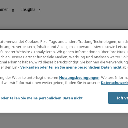
ite verwendet Cookies, Pixel-Tags und andere Tracking-Technologien, um di
hrung zu verbessern, Inhalte und Anzeigen zu personalisieren sowie Leistu
f unserer Website zu analysieren. Wir geben Informationen über Ihre Nutz
ungswesen
Info Center
ch an unsere Partner für soziale Medien, Werbung und Analysen weiter. Sollt
Jobübersicht
gnal erkannt haben, wird dieses berücksichtigt. Sie können die Verwendun
Bereich
Gehaltsübersicht
ber den Link
Verkaufen oder teilen Sie meine persönlichen Daten nicht
abl
E-Learning
Newsletter
ng der Website unterliegt unseren
Nutzungsbedingungen
. Weitere Inform
d wie wir Informationen weitergeben, finden Sie in unserer
Datenschutzer
Ich v
oder teilen Sie meine persönlichen Daten nicht
zungsbedingungen
Cookies