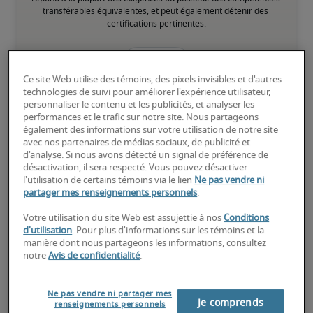
transférables équivalentes, et peut également détenir des 
certifications pertinentes.
Élevé
Ce site Web utilise des témoins, des pixels invisibles et d'autres
technologies de suivi pour améliorer l'expérience utilisateur,
personnaliser le contenu et les publicités, et analyser les
performances et le trafic sur notre site. Nous partageons
également des informations sur votre utilisation de notre site
Le candidat possède une vaste expérience et des compétences 
avec nos partenaires de médias sociaux, de publicité et
avancées pour le poste, et peut également détenir des 
d'analyse. Si nous avons détecté un signal de préférence de
certifications spécialisées.
désactivation, il sera respecté. Vous pouvez désactiver
l'utilisation de certains témoins via le lien
Ne pas vendre ni
partager mes renseignements personnels
.
Votre utilisation du site Web est assujettie à nos
Conditions
d'utilisation
. Pour plus d'informations sur les témoins et la
manière dont nous partageons les informations, consultez
Salaires estimés pour des
notre
Avis de confidentialité
.
postes similaires
Ne pas vendre ni partager mes
Je comprends
renseignements personnels