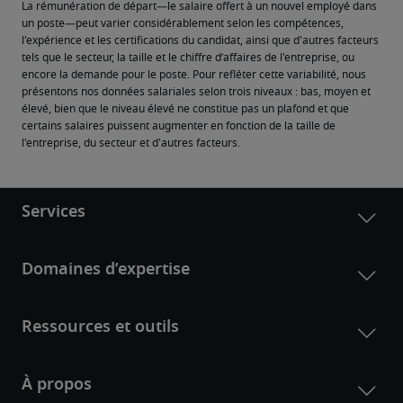
La rémunération de départ—le salaire offert à un nouvel employé dans 
un poste—peut varier considérablement selon les compétences, 
l'expérience et les certifications du candidat, ainsi que d'autres facteurs 
tels que le secteur, la taille et le chiffre d’affaires de l'entreprise, ou 
encore la demande pour le poste. Pour refléter cette variabilité, nous 
présentons nos données salariales selon trois niveaux : bas, moyen et 
élevé, bien que le niveau élevé ne constitue pas un plafond et que 
certains salaires puissent augmenter en fonction de la taille de 
l'entreprise, du secteur et d'autres facteurs.