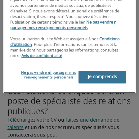
également des informations sur votre utilisation de notre site
avec nos partenaires de médias sociaux, de publicité et
d'analyse. Si nous avons détecté un signal de préférence de
Aider à organiser et à exécuter des événements 
désactivation, il sera respecté. Vous pouvez désactiver
RP, des points de presse et des activités 
l'utilisation de certains témoins via le lien
Ne pas vendre ni
d'engagement communautaire.
partager mes renseignements personnels
.
Rechercher les tendances de l'industrie, les 
Votre utilisation du site Web est assujettie à nos
Conditions
d'utilisation
. Pour plus d'informations sur les témoins et la
activités des concurrents et l'opinion publique 
manière dont nous partageons les informations, consultez
pour éclairer les stratégies RP et le 
notre
Avis de confidentialité
.
développement de contenu.
Ne pas vendre ni partager mes
À la recherche d'un spécialiste
Je comprends
renseignements personnels
des relations publiques ou d'un
poste de spécialiste des relations
publiques?
Téléchargez votre CV
 ou 
faites une demande de 
talents
 et un de nos recruteurs spécialisés vous 
contactera sous peu.