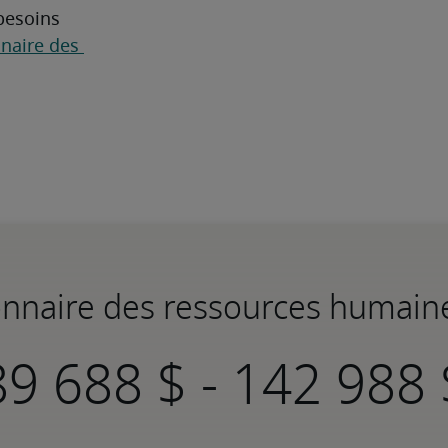
besoins 
naire des 
ionnaire des ressources humai
-