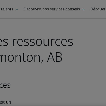
es ressources
monton, AB
ces
st un 