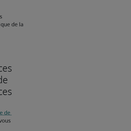
s 
que de la 
ces
de
ces
 de 
vous 