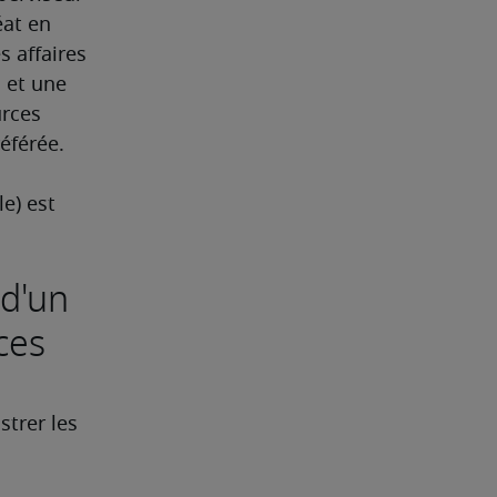
at en 
 affaires 
et une 
rces 
férée. 
e) est 
 d'un
ces
trer les 