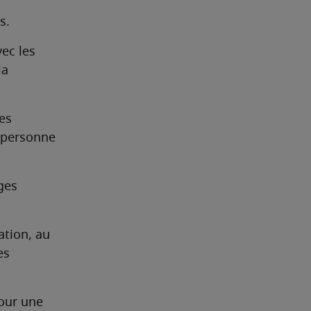
s.
ec les 
a 
s 
 personne 
es 
ation, au 
s 
our une 