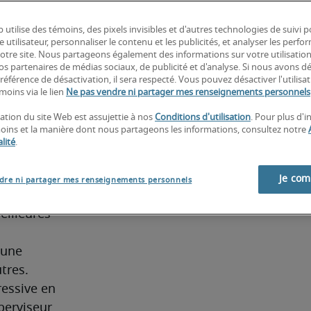
de gérer 
 au sein 
 utilise des témoins, des pixels invisibles et d'autres technologies de suivi 
e utilisateur, personnaliser le contenu et les publicités, et analyser les perfo
ation et 
 notre site. Nous partageons également des informations sur votre utilisatio
ion de 
nos partenaires de médias sociaux, de publicité et d'analyse. Si nous avons d
référence de désactivation, il sera respecté. Vous pouvez désactiver l'utilisa
 la 
moins via le lien
Ne pas vendre ni partager mes renseignements personnels
et la 
sation du site Web est assujettie à nos
Conditions d'utilisation
. Pour plus d'
oi. Le 
moins et la manière dont nous partageons les informations, consultez notre
t comme 
lité
.
es 
ravail 
Je co
dre ni partager mes renseignements personnels
rise. Ce 
illeures 
une 
tres. 
essive en 
erviseur 