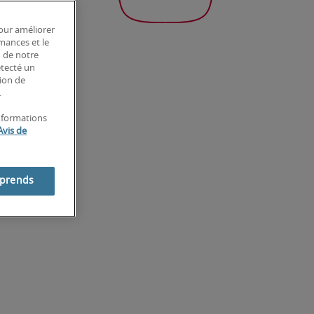
pour améliorer
rmances et le
n de notre
étecté un
tion de
.
informations
Avis de
mprends