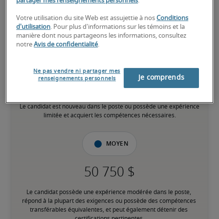
-
partager mes renseignements personnels
.
Votre utilisation du site Web est assujettie à nos
Conditions
d'utilisation
. Pour plus d'informations sur les témoins et la
manière dont nous partageons les informations, consultez
notre
Avis de confidentialité
.
Bas
Ne pas vendre ni partager mes
Je comprends
renseignements personnels
Le candidat est nouveau dans le poste ou possède une expérience 
limitée et acquiert les compétences nécessaires.
Moyen
Le candidat possède une expérience modérée dans le poste, 
répond à la plupart des exigences ou possède des compétences 
transférables équivalentes, et peut également détenir des 
certifications pertinentes.