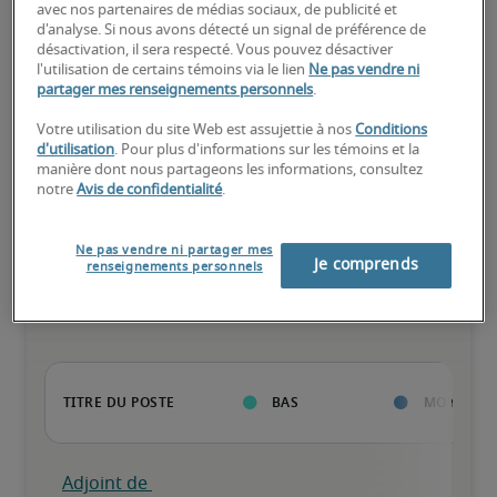
avec nos partenaires de médias sociaux, de publicité et
d'analyse. Si nous avons détecté un signal de préférence de
désactivation, il sera respecté. Vous pouvez désactiver
Le candidat possède une vaste expérience et des compétences 
l'utilisation de certains témoins via le lien
Ne pas vendre ni
avancées pour le poste, et peut également détenir des 
partager mes renseignements personnels
.
certifications spécialisées.
Votre utilisation du site Web est assujettie à nos
Conditions
d'utilisation
. Pour plus d'informations sur les témoins et la
manière dont nous partageons les informations, consultez
notre
Avis de confidentialité
.
Salaires estimés pour des
Ne pas vendre ni partager mes
Je comprends
renseignements personnels
postes similaires