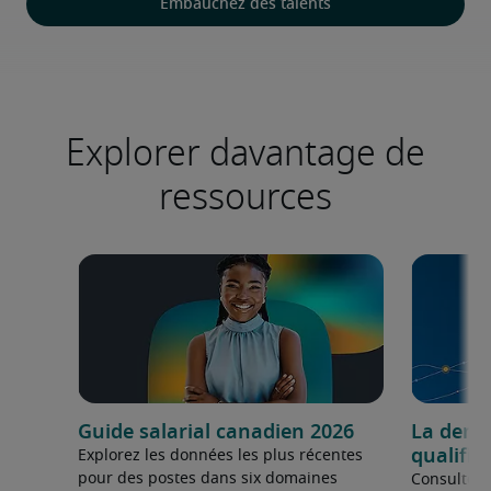
Embauchez des talents
Explorer davantage de
ressources
Guide salarial canadien 2026
La dema
qualifié
Explorez les données les plus récentes
pour des postes dans six domaines
Consultez 