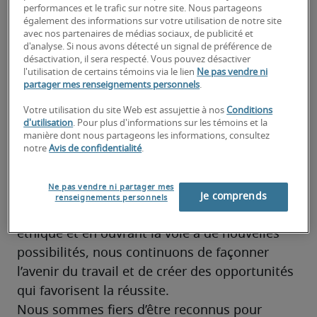
l’excellence
performances et le trafic sur notre site. Nous partageons
également des informations sur votre utilisation de notre site
avec nos partenaires de médias sociaux, de publicité et
Chez Robert Half, nous plaçons la barre très 
d'analyse. Si nous avons détecté un signal de préférence de
désactivation, il sera respecté. Vous pouvez désactiver
haut—pour nous-mêmes, nos clients et les 
l'utilisation de certains témoins via le lien
Ne pas vendre ni
candidats que nous plaçons. Depuis 1948, 
partager mes renseignements personnels
.
nous dirigeons notre secteur avec intégrité, 
Votre utilisation du site Web est assujettie à nos
Conditions
innovation et un engagement profond envers 
d'utilisation
. Pour plus d'informations sur les témoins et la
manière dont nous partageons les informations, consultez
le succès.
notre
Avis de confidentialité
.
Nos distinctions ne sont pas de simples 
jalons, mais un reflet de notre approche en 
Ne pas vendre ni partager mes
affaires. En plaçant les personnes au cœur de 
Je comprends
renseignements personnels
nos priorités, en défendant un leadership 
éthique et en ouvrant la voie à de nouvelles 
possibilités, nous continuons de façonner 
l’avenir du travail et de créer des opportunités 
qui favorisent la réussite.
Nous sommes fiers d’être reconnus pour 